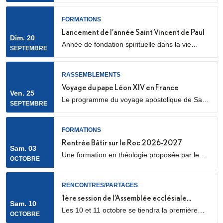
cathédrale Sainte Geneviève et Saint Maurice
(28 Rue de l’Église, 92000 Nanterre) Elle sera
FORMATIONS
marquée par l’envoi en mission des Laïcs en
Lancement de l’année Saint Vincent de Paul
Dim. 20
Mission Ecclésiale (LME). Qu’est-ce qu’un laïc
Année de fondation spirituelle dans la vie
SEPTEMBRE
en mission ecclésiale ? Les Laïcs en...
ordinaire, ouverte à des jeunes adultes. Au
programme : apprentissage de la prière
biblique, accompagnement spirituel, service
RASSEMBLEMENTS
auprès des plus pauvres ou des plus jeunes,
Voyage du pape Léon XIV en France
Ven. 25
vie fraternelle.
Le programme du voyage apostolique de Sa
SEPTEMBRE
Sainteté le pape Léon XIV en France était déjà
connu dans ses grandes lignes. Il se précise
aujourd’hui, notamment avec la confirmation
FORMATIONS
des temps forts qui se dérouleront les 25 et 26
Rentrée Bâtir sur le Roc 2026-2027
Sam. 03
septembre 2026.
Une formation en théologie proposée par le
OCTOBRE
diocèse de Nanterre, en partenariat avec l’ICP,
les facultés Loyola et le Collège des
Bernardins.
RENCONTRES/PARTAGES
1ère session de l’Assemblée ecclésiale
Sam. 10
Les 10 et 11 octobre se tiendra la première
provinciale
OCTOBRE
des trois sessions de travail de l’Assemblée