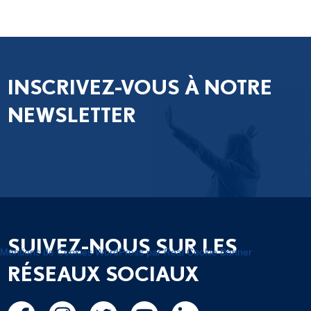
INSCRIVEZ-VOUS À NOTRE
NEWSLETTER
SUIVEZ-NOUS SUR LES
Mentions de Cookies WordPress par Real Cookie Banner
RÉSEAUX SOCIAUX