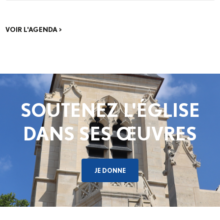
ecclésiale provinciale (Concile provincial),
consacrée aux catéchumènes et néophytes.
Les délégués des neuf diocèses d’Île-de-
VOIR L'AGENDA >
France se réuniront pour un premier temps de
discernement, à partir des fruits de la phase
de consultation menée dans...
SOUTENEZ L'ÉGLISE
DANS SES ŒUVRES
JE DONNE