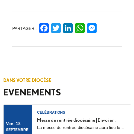
Facebook
Twitter
LinkedIn
WhatsApp
Messeng
PARTAGER :
DANS VOTRE DIOCÈSE
EVENEMENTS
CÉLÉBRATIONS
Messe de rentrée diocésaine | Envoi en
Ven. 18
La messe de rentrée diocésaine aura lieu le
mission des LME
SEPTEMBRE
vendredi 18 septembre à 18h30, en la