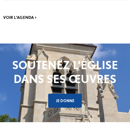
ecclésiale provinciale (Concile provincial),
consacrée aux catéchumènes et néophytes.
Les délégués des neuf diocèses d’Île-de-
VOIR L'AGENDA >
France se réuniront pour un premier temps de
discernement, à partir des fruits de la phase
de consultation menée dans...
SOUTENEZ L'ÉGLISE
DANS SES ŒUVRES
JE DONNE