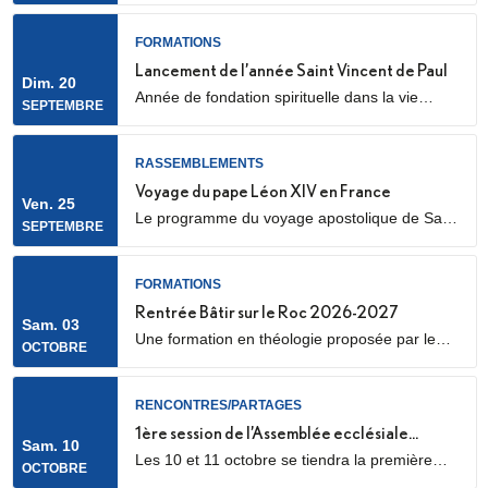
cathédrale Sainte Geneviève et Saint Maurice
(28 Rue de l’Église, 92000 Nanterre) Elle sera
FORMATIONS
marquée par l’envoi en mission des Laïcs en
Lancement de l’année Saint Vincent de Paul
Dim. 20
Mission Ecclésiale (LME). Qu’est-ce qu’un laïc
Année de fondation spirituelle dans la vie
SEPTEMBRE
en mission ecclésiale ? Les Laïcs en...
ordinaire, ouverte à des jeunes adultes. Au
programme : apprentissage de la prière
biblique, accompagnement spirituel, service
RASSEMBLEMENTS
auprès des plus pauvres ou des plus jeunes,
Voyage du pape Léon XIV en France
Ven. 25
vie fraternelle.
Le programme du voyage apostolique de Sa
SEPTEMBRE
Sainteté le pape Léon XIV en France était déjà
connu dans ses grandes lignes. Il se précise
aujourd’hui, notamment avec la confirmation
FORMATIONS
des temps forts qui se dérouleront les 25 et 26
Rentrée Bâtir sur le Roc 2026-2027
Sam. 03
septembre 2026.
Une formation en théologie proposée par le
OCTOBRE
diocèse de Nanterre, en partenariat avec l’ICP,
les facultés Loyola et le Collège des
Bernardins.
RENCONTRES/PARTAGES
1ère session de l’Assemblée ecclésiale
Sam. 10
Les 10 et 11 octobre se tiendra la première
provinciale
OCTOBRE
des trois sessions de travail de l’Assemblée