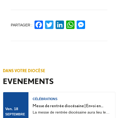
Facebook
Twitter
LinkedIn
WhatsApp
Messeng
PARTAGER :
DANS VOTRE DIOCÈSE
EVENEMENTS
CÉLÉBRATIONS
Messe de rentrée diocésaine | Envoi en
Ven. 18
La messe de rentrée diocésaine aura lieu le
mission des LME
SEPTEMBRE
vendredi 18 septembre à 18h30, en la