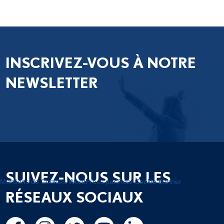
INSCRIVEZ-VOUS À NOTRE
NEWSLETTER
SUIVEZ-NOUS SUR LES
Mentions de Cookies WordPress par Real Cookie Banner
RÉSEAUX SOCIAUX