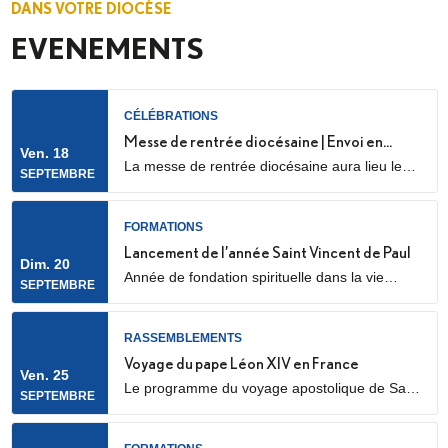
DANS VOTRE DIOCÈSE
EVENEMENTS
CÉLÉBRATIONS
Messe de rentrée diocésaine | Envoi en
Ven. 18
La messe de rentrée diocésaine aura lieu le
mission des LME
SEPTEMBRE
vendredi 18 septembre à 18h30, en la
cathédrale Sainte Geneviève et Saint Maurice
(28 Rue de l’Église, 92000 Nanterre) Elle sera
FORMATIONS
marquée par l’envoi en mission des Laïcs en
Lancement de l’année Saint Vincent de Paul
Dim. 20
Mission Ecclésiale (LME). Qu’est-ce qu’un laïc
Année de fondation spirituelle dans la vie
SEPTEMBRE
en mission ecclésiale ? Les Laïcs en...
ordinaire, ouverte à des jeunes adultes. Au
programme : apprentissage de la prière
biblique, accompagnement spirituel, service
RASSEMBLEMENTS
auprès des plus pauvres ou des plus jeunes,
Voyage du pape Léon XIV en France
Ven. 25
vie fraternelle.
Le programme du voyage apostolique de Sa
SEPTEMBRE
Sainteté le pape Léon XIV en France était déjà
connu dans ses grandes lignes. Il se précise