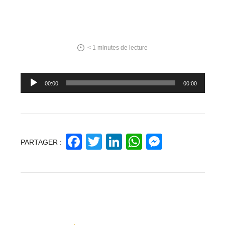
< 1
minutes de lecture
Lecteur
00:00
00:00
audio
Facebook
Twitter
LinkedIn
WhatsApp
Messeng
PARTAGER :