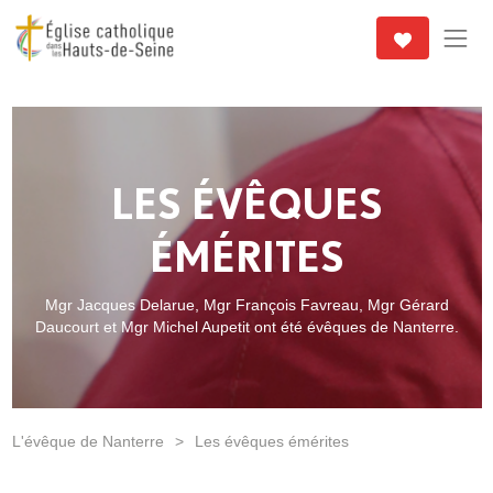
LES ÉVÊQUES
ÉMÉRITES
Mgr Jacques Delarue, Mgr François Favreau, Mgr Gérard
Daucourt et Mgr Michel Aupetit ont été évêques de Nanterre.
L'évêque de Nanterre
>
Les évêques émérites
.