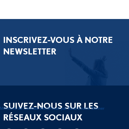
INSCRIVEZ-VOUS À NOTRE
NEWSLETTER
SUIVEZ-NOUS SUR LES
Mentions de Cookies WordPress par Real Cookie Banner
RÉSEAUX SOCIAUX