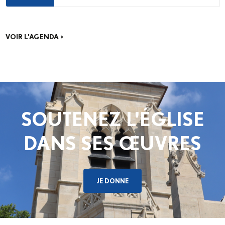
d’adultes des Hauts-de-Seine recevront le
sacrement de confirmation en la cathédrale
Sainte-Geneviève, par Mgr Matthieu Rougé.
Qu’est-ce que la confirmation ? Le sacrement
VOIR L'AGENDA >
de la Confirmation constitue, avec le Baptême
et l’Eucharistie, l’ensemble des sacrements de
l’initiation chrétienne. La confirmation est le
sacrement de...
SOUTENEZ L'ÉGLISE
DANS SES ŒUVRES
JE DONNE