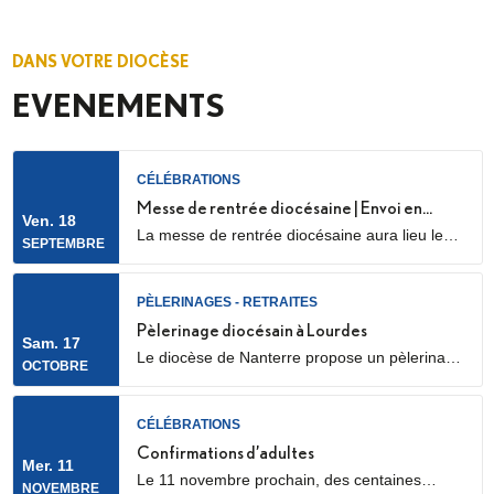
DANS VOTRE DIOCÈSE
EVENEMENTS
CÉLÉBRATIONS
Messe de rentrée diocésaine | Envoi en
Ven. 18
La messe de rentrée diocésaine aura lieu le
mission des LME
SEPTEMBRE
vendredi 18 septembre à 18h30, en la
cathédrale Sainte Geneviève et Saint Maurice
(28 Rue de l’Église, 92000 Nanterre) Elle sera
PÈLERINAGES - RETRAITES
marquée par l’envoi en mission des Laïcs en
Pèlerinage diocésain à Lourdes
Sam. 17
Mission Ecclésiale (LME). Qu’est-ce qu’un laïc
Le diocèse de Nanterre propose un pèlerinage
OCTOBRE
en mission ecclésiale ? Les Laïcs en...
diocésain à Lourdes du samedi 17 au
mercredi 21 octobre 2026, présidé par Mgr
Matthieu Rouge dont le thème est : « Je vous
CÉLÉBRATIONS
salue, comblée de grâce, le Seigneur est avec
Confirmations d’adultes
Mer. 11
vous »
Le 11 novembre prochain, des centaines
NOVEMBRE