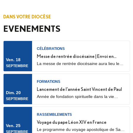
DANS VOTRE DIOCÈSE
EVENEMENTS
CÉLÉBRATIONS
Messe de rentrée diocésaine | Envoi en
Ven. 18
La messe de rentrée diocésaine aura lieu le
mission des LME
SEPTEMBRE
vendredi 18 septembre à 18h30, en la
cathédrale Sainte Geneviève et Saint Maurice
(28 Rue de l’Église, 92000 Nanterre) Elle sera
FORMATIONS
marquée par l’envoi en mission des Laïcs en
Lancement de l’année Saint Vincent de Paul
Dim. 20
Mission Ecclésiale (LME). Qu’est-ce qu’un laïc
Année de fondation spirituelle dans la vie
SEPTEMBRE
en mission ecclésiale ? Les Laïcs en...
ordinaire, ouverte à des jeunes adultes. Au
programme : apprentissage de la prière
biblique, accompagnement spirituel, service
RASSEMBLEMENTS
auprès des plus pauvres ou des plus jeunes,
Voyage du pape Léon XIV en France
Ven. 25
vie fraternelle.
Le programme du voyage apostolique de Sa
SEPTEMBRE