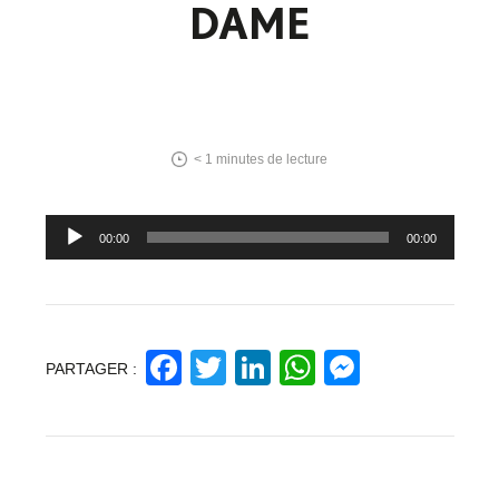
DAME
< 1
minutes de lecture
Lecteur
00:00
00:00
audio
Facebook
Twitter
LinkedIn
WhatsApp
Messeng
PARTAGER :