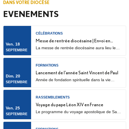
DANS VOTRE DIOCÈSE
EVENEMENTS
CÉLÉBRATIONS
Messe de rentrée diocésaine | Envoi en
Ven. 18
La messe de rentrée diocésaine aura lieu le
mission des LME
SEPTEMBRE
vendredi 18 septembre à 18h30, en la
cathédrale Sainte Geneviève et Saint Maurice
(28 Rue de l’Église, 92000 Nanterre) Elle sera
FORMATIONS
marquée par l’envoi en mission des Laïcs en
Lancement de l’année Saint Vincent de Paul
Dim. 20
Mission Ecclésiale (LME). Qu’est-ce qu’un laïc
Année de fondation spirituelle dans la vie
SEPTEMBRE
en mission ecclésiale ? Les Laïcs en...
ordinaire, ouverte à des jeunes adultes. Au
programme : apprentissage de la prière
biblique, accompagnement spirituel, service
RASSEMBLEMENTS
auprès des plus pauvres ou des plus jeunes,
Voyage du pape Léon XIV en France
Ven. 25
vie fraternelle.
Le programme du voyage apostolique de Sa
SEPTEMBRE
Sainteté le pape Léon XIV en France était déjà
connu dans ses grandes lignes. Il se précise