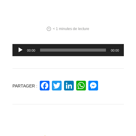
< 1
minutes de lecture
Lecteur
00:00
00:00
audio
Facebook
Twitter
LinkedIn
WhatsApp
Messeng
PARTAGER :