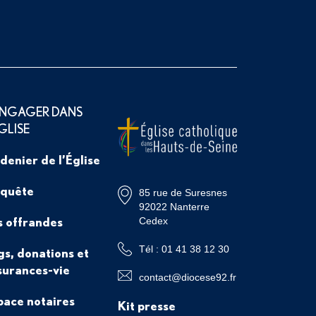
ENGAGER DANS
ÉGLISE
 denier de l’Église
 quête
85 rue de Suresnes
92022 Nanterre
s offrandes
Cedex
Tél : 01 41 38 12 30
gs, donations et
surances-vie
contact@diocese92.fr
pace notaires
Kit presse