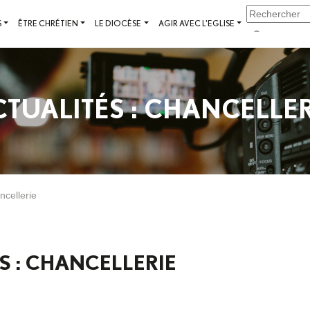
S
ÊTRE CHRÉTIEN
LE DIOCÈSE
AGIR AVEC L'EGLISE
CTUALITÉS : CHANCELLER
ncellerie
S : CHANCELLERIE