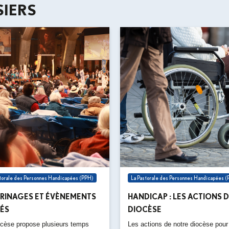
IERS
storale des Personnes Handicapées (PPH)
La Pastorale des Personnes Handicapées 
ERINAGES ET ÉVÈNEMENTS
HANDICAP : LES ACTIONS 
ÉS
DIOCÈSE
ocèse propose plusieurs temps
Les actions de notre diocèse pour