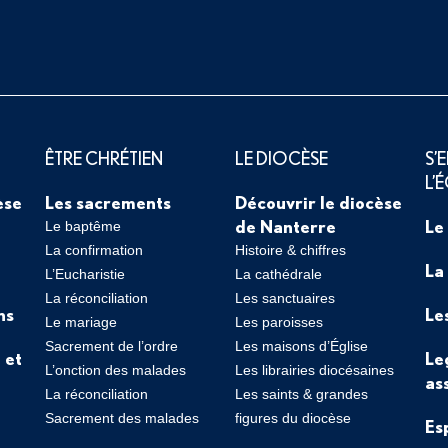
ÊTRE CHRÉTIEN
LE DIOCÈSE
S’
L’
èse
Les sacrements
Découvrir le diocèse
de Nanterre
Le
Le baptême
La confirmation
Histoire & chiffres
La
L’Eucharistie
La cathédrale
La réconciliation
Les sanctuaires
ns
Le
Le mariage
Les paroisses
Sacrement de l’ordre
Les maisons d’Église
 et
Le
L’onction des malades
Les librairies diocésaines
as
La réconciliation
Les saints & grandes
Sacrement des malades
figures du diocèse
Es