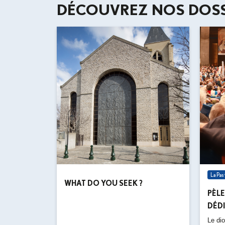
DÉCOUVREZ NOS DOSS
La Pa
WHAT DO YOU SEEK ?
PÈL
DÉDI
Le di