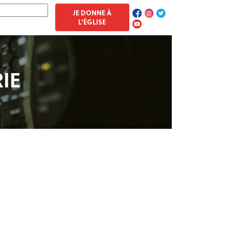
JE DONNE À
L'ÉGLISE
IE