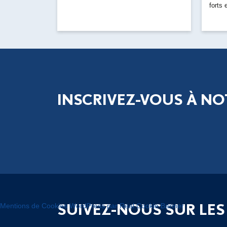
forts
aux...
INSCRIVEZ-VOUS À NO
SUIVEZ-NOUS SUR LES
Mentions de Cookies WordPress par Real Cookie Banner