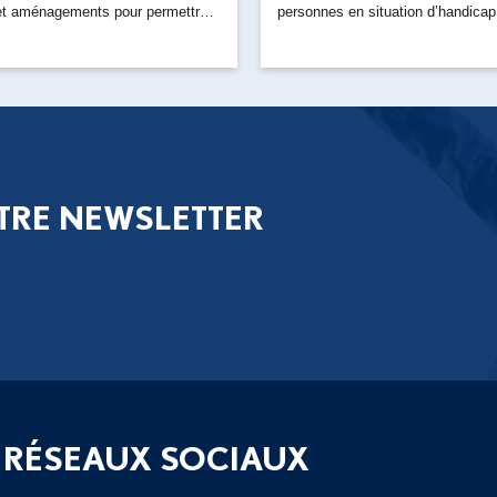
 et aménagements pour permettre
personnes en situation d’handicap.
TRE NEWSLETTER
 RÉSEAUX SOCIAUX