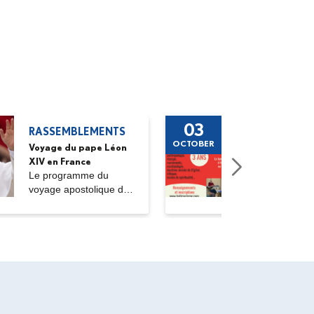
03
RASSEMBLEMENTS
FORMATI
OCTOBER
Voyage du pape Léon
Rentrée Bât
XIV en France
Roc 2026-
Le programme du
Une format
voyage apostolique de
théologie p
Sa Sainteté le pape...
le diocèse d