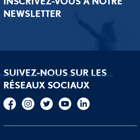
INSCRIVEZ-VOUS À NOTRE
NEWSLETTER
SUIVEZ-NOUS SUR LES
Mentions de Cookies WordPress par Real Cookie Banner
RÉSEAUX SOCIAUX