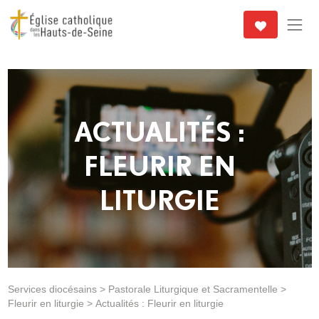
ACTUALITÉS :
FLEURIR EN
LITURGIE
Services diocésains
>
Pastorale Liturgique et Sacramentelle
>
Fleurir en liturgie
>
Actualités : Fleurir en liturgie