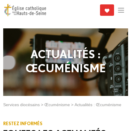
ACTUALITÉS :
ŒCUMÉNISME
Services diocésains
>
Œcuménisme
>
Actualités : Œcuménisme
RESTEZ INFORMÉS