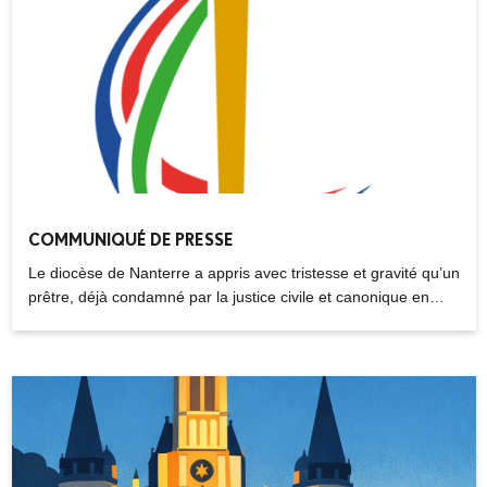
directrice de l’Enseignement catholique, nous abordons aussi
les enjeux spécifiques de ces établissements scolaires qui
accueillent plus de 48.000 élèves, dans un département
marqué par de forts contrastes sociaux. Entre engagement
missionnaire, accueil des nouveaux catéchumènes et
présence auprès des plus fragiles, Mgr Matthieu Rougé
revient sur les principaux défis du diocèse de Nanterre et
répond aux « questions de terrain ».
COMMUNIQUÉ DE PRESSE
Le diocèse de Nanterre a appris avec tristesse et gravité qu’un
prêtre, déjà condamné par la justice civile et canonique en
raison d’agressions sexuelles, et déchargé de tout ministère, a
été mis en examen ce 6 février 2026 pour des faits d’une
grande gravité.