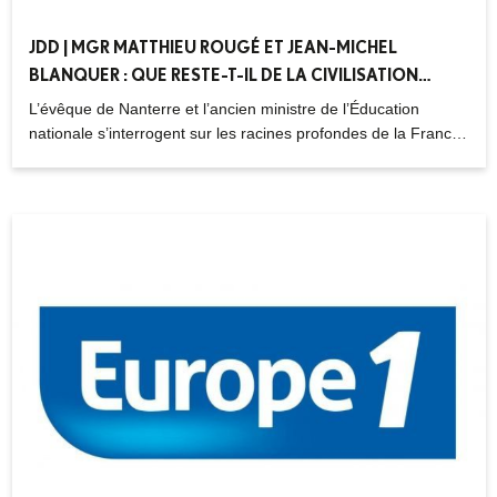
JDD | MGR MATTHIEU ROUGÉ ET JEAN-MICHEL
BLANQUER : QUE RESTE-T-IL DE LA CIVILISATION
FRANÇAISE ? – 06.04.2024
L’évêque de Nanterre et l’ancien ministre de l’Éducation
nationale s’interrogent sur les racines profondes de la France.
L’homme d’Église et le politique croisent leurs regards sur la
destinée de notre « patrie terrestre ».