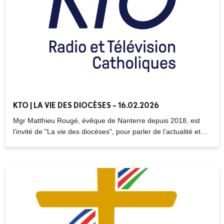
KTO | LA VIE DES DIOCÈSES – 16.02.2026
Mgr Matthieu Rougé, évêque de Nanterre depuis 2018, est
l’invité de "La vie des diocèses", pour parler de l’actualité et
des enjeux pastoraux de l’Eglise catholique dans les Hauts-de-
Seine. Depuis le 1er décembre 2025, un nouveau parcours,
appelé la « Randonnée biblique », a été lancé dans le diocèse
de Nanterre. L’objectif : lire la Bible en intégralité en quatre
ans et en communauté, avec une application et un calendrier
commun. Reportage à Bois-Colombes où des paroissiens ont
créé une nouvelle « fraternité » pour les accompagner dans
cette lecture continue de la Bible. Avec Chantal Desbarrières,