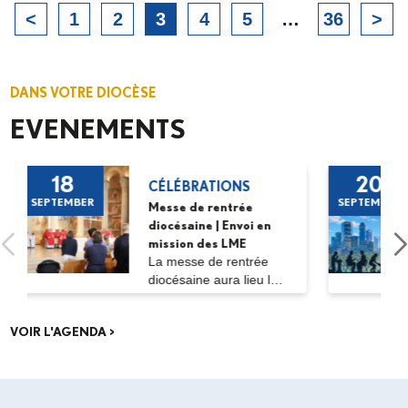
<
1
2
3
4
5
…
36
>
DANS VOTRE DIOCÈSE
EVENEMENTS
18
20
CÉLÉBRATIONS
SEPTEMBER
SEPTEMBER
Messe de rentrée
diocésaine | Envoi en
mission des LME
La messe de rentrée
diocésaine aura lieu le
vendredi 18...
VOIR L'AGENDA >