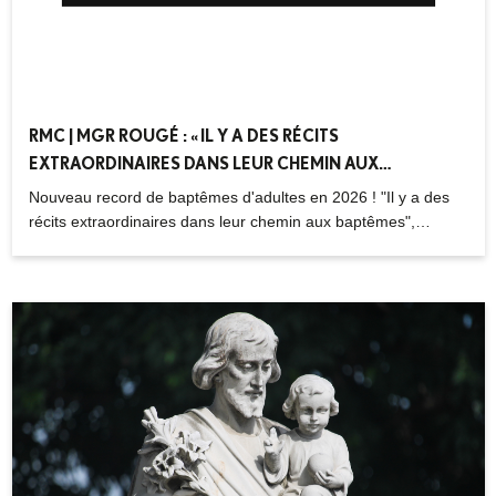
RMC | MGR ROUGÉ : « IL Y A DES RÉCITS
EXTRAORDINAIRES DANS LEUR CHEMIN AUX
BAPTÊMES » – 26.03.2026
Nouveau record de baptêmes d'adultes en 2026 ! "Il y a des
récits extraordinaires dans leur chemin aux baptêmes",
Matthieu Rougé, évêque de Nanterre, était l'invité de RMC.