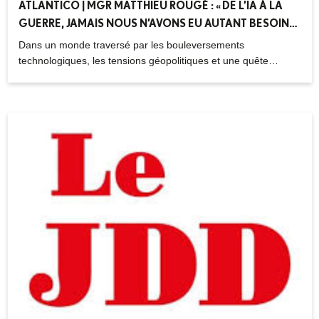
ATLANTICO | MGR MATTHIEU ROUGÉ : « DE L’IA À LA
GUERRE, JAMAIS NOUS N’AVONS EU AUTANT BESOIN
DU MESSAGE DE PÂQUES » – 05.04.2026
Dans un monde traversé par les bouleversements
technologiques, les tensions géopolitiques et une quête
croissante de sens, Mgr Matthieu Rougé rappelle la portée
toujours actuelle du message de Pâques. Entre espérance
spirituelle, défis contemporains et retour du religieux, la
résurrection du Christ apparaît plus que jamais comme un
repère pour penser l’avenir.