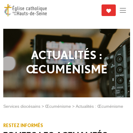
ACTUALITÉS :
ŒCUMÉNISME
Services diocésains
>
Œcuménisme
>
Actualités : Œcuménisme
RESTEZ INFORMÉS