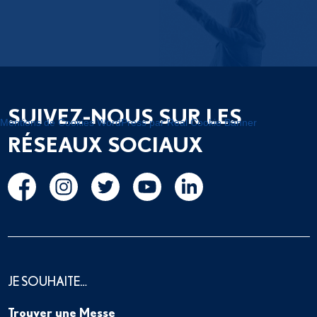
SUIVEZ-NOUS SUR LES
Mentions de Cookies WordPress par Real Cookie Banner
RÉSEAUX SOCIAUX
JE SOUHAITE…
Trouver une Messe