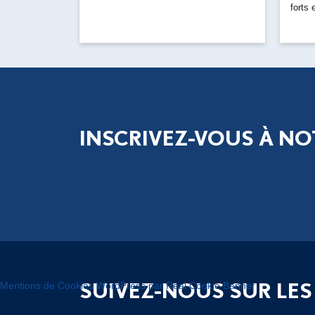
forts
aux...
INSCRIVEZ-VOUS À NO
SUIVEZ-NOUS SUR LES
Mentions de Cookies WordPress par Real Cookie Banner