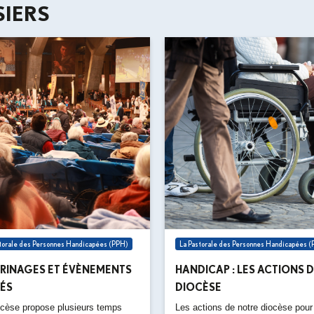
IERS
storale des Personnes Handicapées (PPH)
La Pastorale des Personnes Handicapées 
ERINAGES ET ÉVÈNEMENTS
HANDICAP : LES ACTIONS 
ÉS
DIOCÈSE
ocèse propose plusieurs temps
Les actions de notre diocèse pour