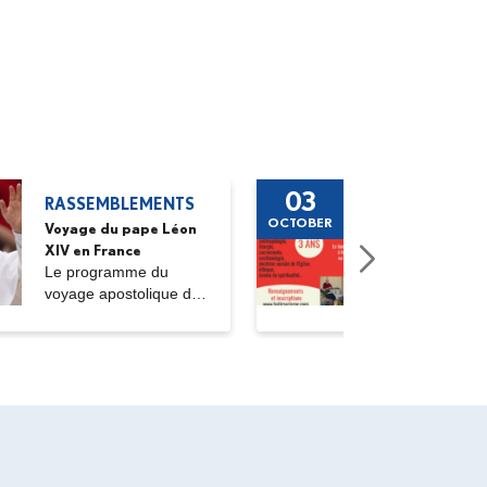
03
RASSEMBLEMENTS
FORMATI
OCTOBER
Voyage du pape Léon
Rentrée Bât
XIV en France
Roc 2026-
Le programme du
Une format
voyage apostolique de
théologie p
Sa Sainteté le pape...
le diocèse d