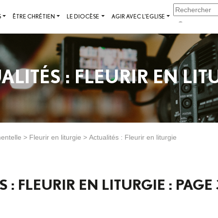
S
ÊTRE CHRÉTIEN
LE DIOCÈSE
AGIR AVEC L'EGLISE
ALITÉS : FLEURIR EN LIT
entelle
>
Fleurir en liturgie
>
Actualités : Fleurir en liturgie
 : FLEURIR EN LITURGIE : PAGE 