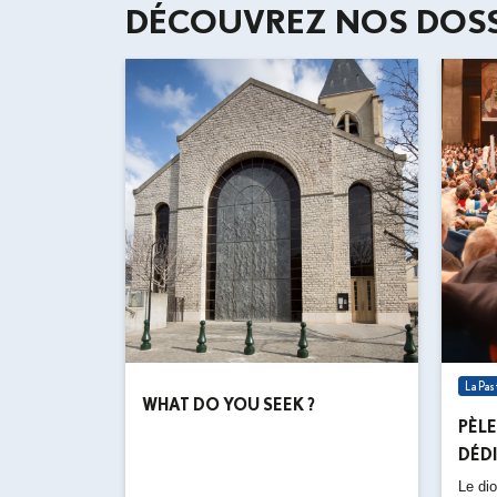
DÉCOUVREZ NOS DOSS
La Pa
WHAT DO YOU SEEK ?
PÈL
DÉDI
Le di