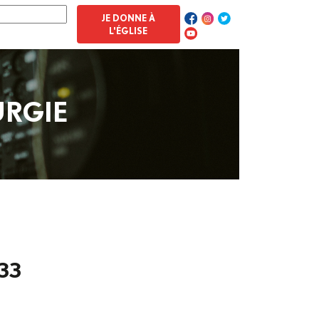
JE DONNE À
L'ÉGLISE
URGIE
33