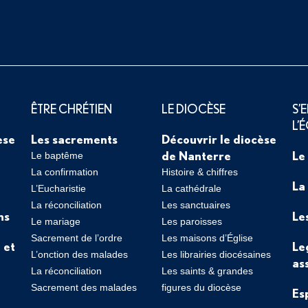
ÊTRE CHRÉTIEN
LE DIOCÈSE
S’
L’
èse
Les sacrements
Découvrir le diocèse
de Nanterre
Le
Le baptême
La confirmation
Histoire & chiffres
La
L’Eucharistie
La cathédrale
La réconciliation
Les sanctuaires
ns
Le
Le mariage
Les paroisses
Sacrement de l’ordre
Les maisons d’Église
 et
Le
L’onction des malades
Les librairies diocésaines
as
La réconciliation
Les saints & grandes
Sacrement des malades
figures du diocèse
Es