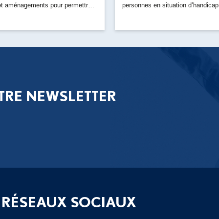
 et aménagements pour permettre
personnes en situation d’handicap.
TRE NEWSLETTER
 RÉSEAUX SOCIAUX