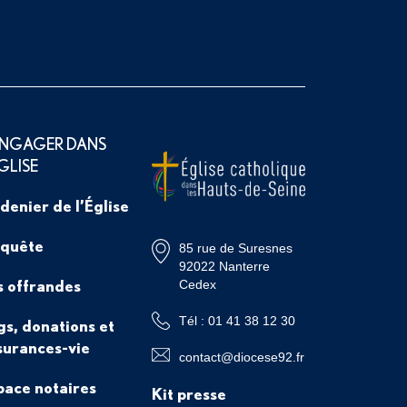
ENGAGER DANS
ÉGLISE
 denier de l’Église
 quête
85 rue de Suresnes
92022 Nanterre
s offrandes
Cedex
Tél : 01 41 38 12 30
gs, donations et
surances-vie
contact@diocese92.fr
pace notaires
Kit presse