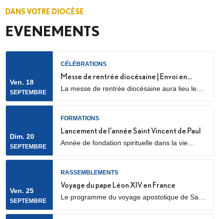
DANS VOTRE DIOCÈSE
EVENEMENTS
CÉLÉBRATIONS
Messe de rentrée diocésaine | Envoi en
Ven. 18
La messe de rentrée diocésaine aura lieu le
mission des LME
SEPTEMBRE
vendredi 18 septembre à 18h30, en la
cathédrale Sainte Geneviève et Saint Maurice
(28 Rue de l’Église, 92000 Nanterre) Elle sera
FORMATIONS
marquée par l’envoi en mission des Laïcs en
Lancement de l’année Saint Vincent de Paul
Dim. 20
Mission Ecclésiale (LME). Qu’est-ce qu’un laïc
Année de fondation spirituelle dans la vie
SEPTEMBRE
en mission ecclésiale ? Les Laïcs en...
ordinaire, ouverte à des jeunes adultes. Au
programme : apprentissage de la prière
biblique, accompagnement spirituel, service
RASSEMBLEMENTS
auprès des plus pauvres ou des plus jeunes,
Voyage du pape Léon XIV en France
Ven. 25
vie fraternelle.
Le programme du voyage apostolique de Sa
SEPTEMBRE
Sainteté le pape Léon XIV en France était déjà
connu dans ses grandes lignes. Il se précise