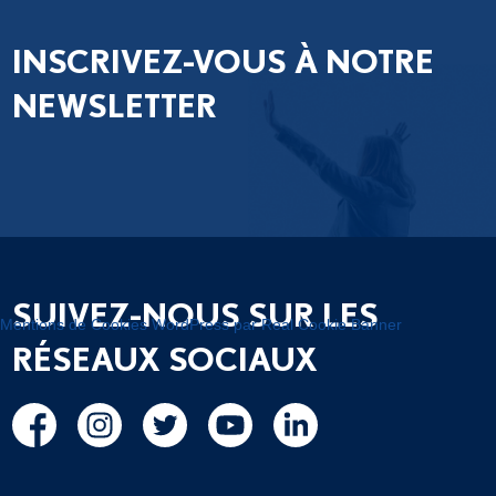
INSCRIVEZ-VOUS À NOTRE
NEWSLETTER
SUIVEZ-NOUS SUR LES
Mentions de Cookies WordPress par Real Cookie Banner
RÉSEAUX SOCIAUX