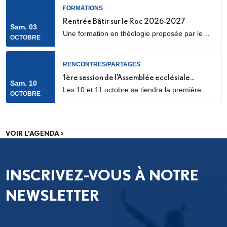
aujourd’hui, notamment avec la confirmation
FORMATIONS
des temps forts qui se dérouleront les 25 et 26
Rentrée Bâtir sur le Roc 2026-2027
Sam. 03
septembre 2026.
Une formation en théologie proposée par le
OCTOBRE
diocèse de Nanterre, en partenariat avec l’ICP,
les facultés Loyola et le Collège des
Bernardins.
RENCONTRES/PARTAGES
1ère session de l’Assemblée ecclésiale
Sam. 10
Les 10 et 11 octobre se tiendra la première
provinciale
OCTOBRE
des trois sessions de travail de l’Assemblée
ecclésiale provinciale (Concile provincial),
consacrée aux catéchumènes et néophytes.
Les délégués des neuf diocèses d’Île-de-
VOIR L'AGENDA >
France se réuniront pour un premier temps de
discernement, à partir des fruits de la phase
de consultation menée dans...
INSCRIVEZ-VOUS À NOTRE
NEWSLETTER