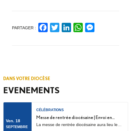
Facebook
Twitter
LinkedIn
WhatsApp
Messeng
PARTAGER :
DANS VOTRE DIOCÈSE
EVENEMENTS
CÉLÉBRATIONS
Messe de rentrée diocésaine | Envoi en
Ven. 18
La messe de rentrée diocésaine aura lieu le
mission des LME
SEPTEMBRE
vendredi 18 septembre à 18h30, en la