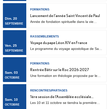
cathédrale Sainte Geneviève et Saint Maurice
(28 Rue de l’Église, 92000 Nanterre) Elle sera
FORMATIONS
marquée par l’envoi en mission des Laïcs en
Lancement de l’année Saint Vincent de Paul
Dim. 20
Mission Ecclésiale (LME). Qu’est-ce qu’un laïc
Année de fondation spirituelle dans la vie
SEPTEMBRE
en mission ecclésiale ? Les Laïcs en...
ordinaire, ouverte à des jeunes adultes. Au
programme : apprentissage de la prière
biblique, accompagnement spirituel, service
RASSEMBLEMENTS
auprès des plus pauvres ou des plus jeunes,
Voyage du pape Léon XIV en France
Ven. 25
vie fraternelle.
Le programme du voyage apostolique de Sa
SEPTEMBRE
Sainteté le pape Léon XIV en France était déjà
connu dans ses grandes lignes. Il se précise
aujourd’hui, notamment avec la confirmation
FORMATIONS
des temps forts qui se dérouleront les 25 et 26
Rentrée Bâtir sur le Roc 2026-2027
Sam. 03
septembre 2026.
Une formation en théologie proposée par le
OCTOBRE
diocèse de Nanterre, en partenariat avec l’ICP,
les facultés Loyola et le Collège des
Bernardins.
RENCONTRES/PARTAGES
1ère session de l’Assemblée ecclésiale
Sam. 10
Les 10 et 11 octobre se tiendra la première
provinciale
OCTOBRE
des trois sessions de travail de l’Assemblée