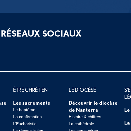
 RÉSEAUX SOCIAUX
ÊTRE CHRÉTIEN
LE DIOCÈSE
S’
L’
èse
Les sacrements
Découvrir le diocèse
de Nanterre
Le
Le baptême
La confirmation
Histoire & chiffres
La
L’Eucharistie
La cathédrale
La réconciliation
Les sanctuaires