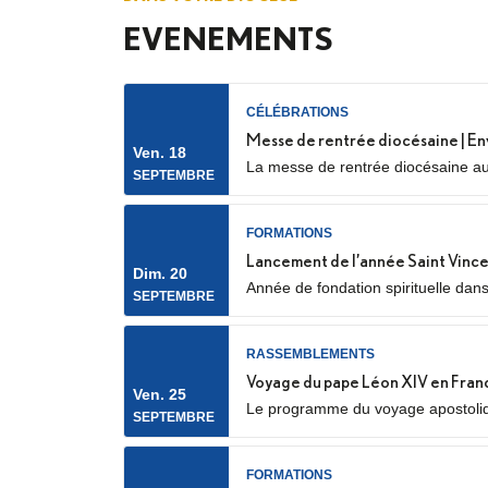
EVENEMENTS
CÉLÉBRATIONS
Messe de rentrée diocésaine | En
Ven. 18
La messe de rentrée diocésaine aur
SEPTEMBRE
Nanterre) Elle sera marquée par l’e
FORMATIONS
Lancement de l’année Saint Vince
Dim. 20
Année de fondation spirituelle dan
SEPTEMBRE
spirituel, service auprès des plus p
RASSEMBLEMENTS
Voyage du pape Léon XIV en Fran
Ven. 25
Le programme du voyage apostolique
SEPTEMBRE
notamment avec la confirmation des
FORMATIONS