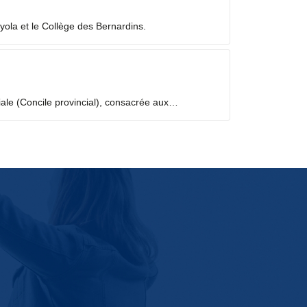
yola et le Collège des Bernardins.
iale (Concile provincial), consacrée aux
temps de discernement, à partir des fruits de la