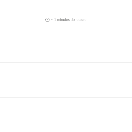
< 1
minutes de lecture
In
tsApp
essenger