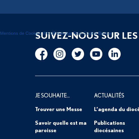
SUIVEZ-NOUS SUR LES
Mentions de Cookies WordPress par Real Cookie Banner
JE SOUHAITE…
ACTUALITÉS
Trouver une Messe
L’agenda du dioc
Savoir quelle est ma
Publications
paroisse
diocésaines