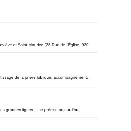
viève et Saint Maurice (28 Rue de l’Église, 92000
 laïc en mission ecclésiale ? Les Laïcs en...
ntissage de la prière biblique, accompagnement
 grandes lignes. Il se précise aujourd’hui,