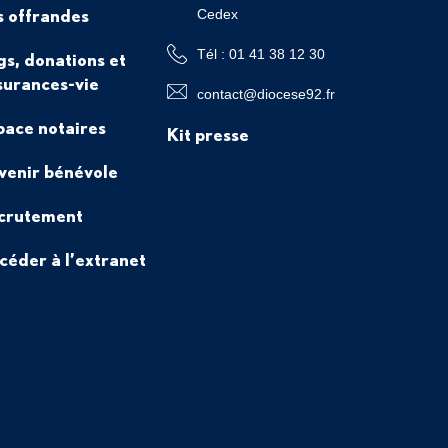
s offrandes
Cedex
Tél : 01 41 38 12 30
gs, donations et
surances-vie
contact@diocese92.fr
pace notaires
Kit presse
venir bénévole
crutement
céder à l’extranet