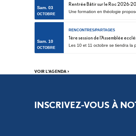
Rentrée Bâtir sur le Roc 2026-2
Sam. 03
Une formation en théologie proposée
OCTOBRE
RENCONTRES/PARTAGES
1ère session de l’Assemblée ecclé
Sam. 10
Les 10 et 11 octobre se tiendra la 
OCTOBRE
catéchumènes et néophytes. Les dél
phase de consultation menée dans.
VOIR L'AGENDA >
INSCRIVEZ-VOUS À NO