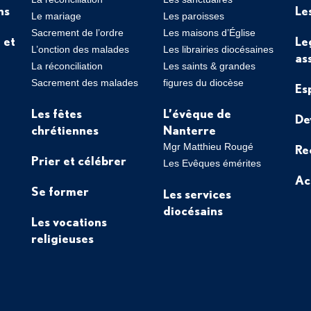
ns
Le
Le mariage
Les paroisses
Sacrement de l’ordre
Les maisons d’Église
 et
Le
L’onction des malades
Les librairies diocésaines
as
La réconciliation
Les saints & grandes
Sacrement des malades
figures du diocèse
Es
Les fêtes
L’évêque de
De
chrétiennes
Nanterre
Mgr Matthieu Rougé
Re
Prier et célébrer
Les Evêques émérites
Ac
Se former
Les services
diocésains
Les vocations
religieuses