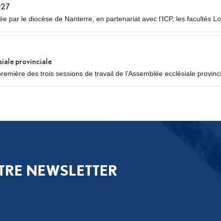
027
 par le diocèse de Nanterre, en partenariat avec l’ICP, les facultés Lo
siale provinciale
première des trois sessions de travail de l’Assemblée ecclésiale provinc
égués des neuf diocèses d’Île-de-France se réuniront pour un premier 
..
TRE NEWSLETTER