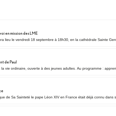
voi en mission des LME
a lieu le vendredi 18 septembre à 18h30, en la cathédrale Sainte Gene
nvoi en mission des Laïcs en Mission Ecclésiale (LME). Qu’est-ce qu’un
nt de Paul
s la vie ordinaire, ouverte à des jeunes adultes. Au programme : appre
auvres ou des plus jeunes, vie fraternelle.
ce
 de Sa Sainteté le pape Léon XIV en France était déjà connu dans ses
 temps forts qui se dérouleront les 25 et 26 septembre 2026.