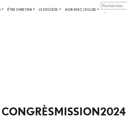
S
ÊTRE CHRÉTIEN
LE DIOCÈSE
AGIR AVEC L'EGLISE
CONGRÈSMISSION2024