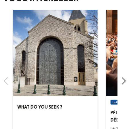
La Pastorale
WHAT DO YOU SEEK ?
PÈLERIN
DÉDIÉS
Le diocèse