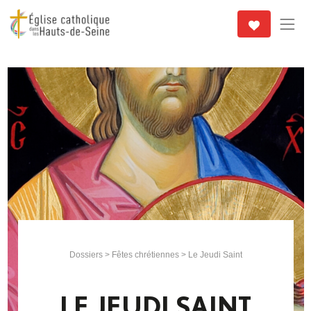
Dossiers
>
Fêtes chrétiennes
> Le Jeudi Saint
LE JEUDI SAINT