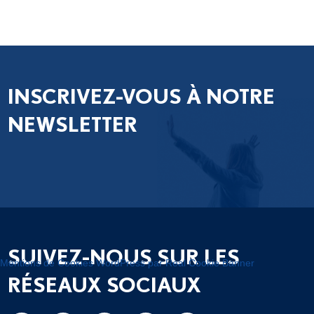
INSCRIVEZ-VOUS À NOTRE
NEWSLETTER
SUIVEZ-NOUS SUR LES
Mentions de Cookies WordPress par Real Cookie Banner
RÉSEAUX SOCIAUX