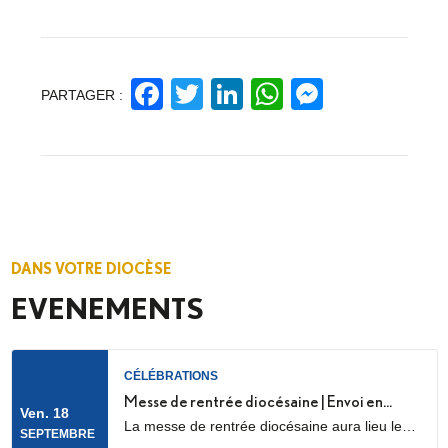
Facebook
Twitter
LinkedIn
WhatsApp
Messeng
PARTAGER :
DANS VOTRE DIOCÈSE
EVENEMENTS
CÉLÉBRATIONS
Messe de rentrée diocésaine | Envoi en
Ven. 18
La messe de rentrée diocésaine aura lieu le
mission des LME
SEPTEMBRE
vendredi 18 septembre à 18h30, en la