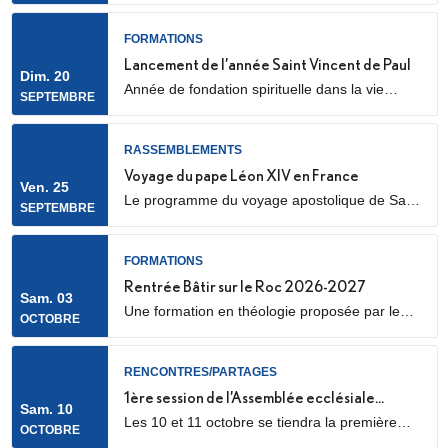
cathédrale Sainte Geneviève et Saint Maurice
(28 Rue de l’Église, 92000 Nanterre) Elle sera
FORMATIONS
marquée par l’envoi en mission des Laïcs en
Lancement de l’année Saint Vincent de Paul
Dim. 20
Mission Ecclésiale (LME). Qu’est-ce qu’un laïc
Année de fondation spirituelle dans la vie
SEPTEMBRE
en mission ecclésiale ? Les Laïcs en...
ordinaire, ouverte à des jeunes adultes. Au
programme : apprentissage de la prière
biblique, accompagnement spirituel, service
RASSEMBLEMENTS
auprès des plus pauvres ou des plus jeunes,
Voyage du pape Léon XIV en France
Ven. 25
vie fraternelle.
Le programme du voyage apostolique de Sa
SEPTEMBRE
Sainteté le pape Léon XIV en France était déjà
connu dans ses grandes lignes. Il se précise
aujourd’hui, notamment avec la confirmation
FORMATIONS
des temps forts qui se dérouleront les 25 et 26
Rentrée Bâtir sur le Roc 2026-2027
Sam. 03
septembre 2026.
Une formation en théologie proposée par le
OCTOBRE
diocèse de Nanterre, en partenariat avec l’ICP,
les facultés Loyola et le Collège des
Bernardins.
RENCONTRES/PARTAGES
1ère session de l’Assemblée ecclésiale
Sam. 10
Les 10 et 11 octobre se tiendra la première
provinciale
OCTOBRE
des trois sessions de travail de l’Assemblée