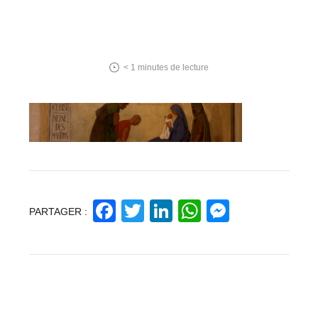
< 1
minutes de lecture
Facebook
Twitter
LinkedIn
WhatsApp
Messeng
PARTAGER :