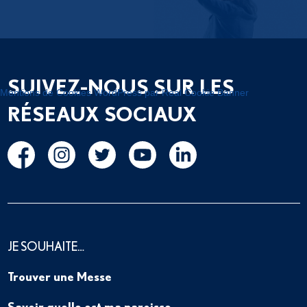
SUIVEZ-NOUS SUR LES
Mentions de Cookies WordPress par Real Cookie Banner
RÉSEAUX SOCIAUX
JE SOUHAITE…
Trouver une Messe
Savoir quelle est ma paroisse