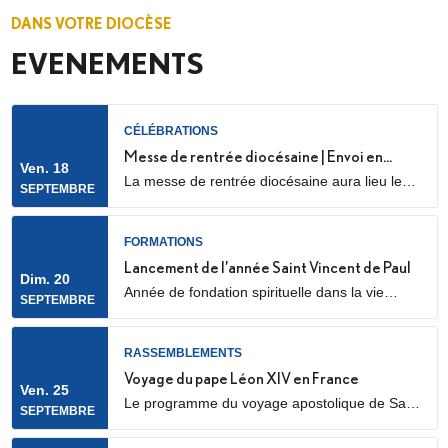
DANS VOTRE DIOCÈSE
EVENEMENTS
CÉLÉBRATIONS
Messe de rentrée diocésaine | Envoi en
Ven. 18
La messe de rentrée diocésaine aura lieu le
mission des LME
SEPTEMBRE
vendredi 18 septembre à 18h30, en la
cathédrale Sainte Geneviève et Saint Maurice
(28 Rue de l’Église, 92000 Nanterre) Elle sera
FORMATIONS
marquée par l’envoi en mission des Laïcs en
Lancement de l’année Saint Vincent de Paul
Dim. 20
Mission Ecclésiale (LME). Qu’est-ce qu’un laïc
Année de fondation spirituelle dans la vie
SEPTEMBRE
en mission ecclésiale ? Les Laïcs en...
ordinaire, ouverte à des jeunes adultes. Au
programme : apprentissage de la prière
biblique, accompagnement spirituel, service
RASSEMBLEMENTS
auprès des plus pauvres ou des plus jeunes,
Voyage du pape Léon XIV en France
Ven. 25
vie fraternelle.
Le programme du voyage apostolique de Sa
SEPTEMBRE
Sainteté le pape Léon XIV en France était déjà
connu dans ses grandes lignes. Il se précise