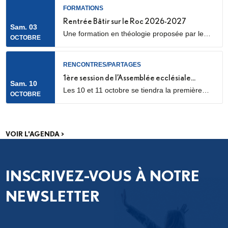
aujourd’hui, notamment avec la confirmation
FORMATIONS
des temps forts qui se dérouleront les 25 et 26
Rentrée Bâtir sur le Roc 2026-2027
Sam. 03
septembre 2026.
Une formation en théologie proposée par le
OCTOBRE
diocèse de Nanterre, en partenariat avec l’ICP,
les facultés Loyola et le Collège des
Bernardins.
RENCONTRES/PARTAGES
1ère session de l’Assemblée ecclésiale
Sam. 10
Les 10 et 11 octobre se tiendra la première
provinciale
OCTOBRE
des trois sessions de travail de l’Assemblée
ecclésiale provinciale (Concile provincial),
consacrée aux catéchumènes et néophytes.
Les délégués des neuf diocèses d’Île-de-
VOIR L'AGENDA >
France se réuniront pour un premier temps de
discernement, à partir des fruits de la phase
de consultation menée dans...
INSCRIVEZ-VOUS À NOTRE
NEWSLETTER