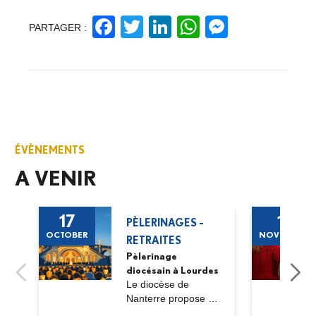
Facebook
Twitter
LinkedIn
WhatsApp
Messeng
PARTAGER :
ÉVÈNEMENTS
A VENIR
17
11
PÈLERINAGES -
OCTOBER
NOVEMBER
RETRAITES
Pèlerinage
diocésain à Lourdes
Le diocèse de
Nanterre propose un
pèlerinage