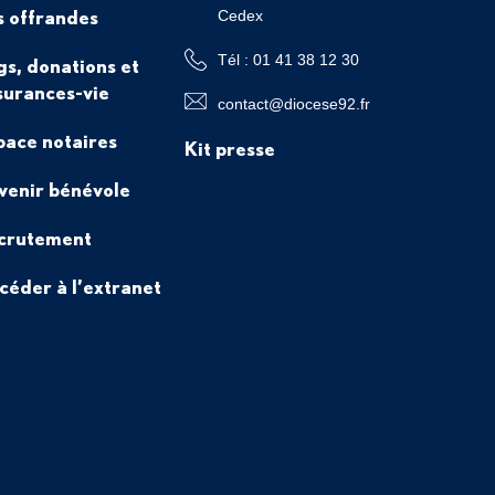
s offrandes
Cedex
Tél : 01 41 38 12 30
gs, donations et
surances-vie
contact@diocese92.fr
pace notaires
Kit presse
venir bénévole
crutement
céder à l’extranet