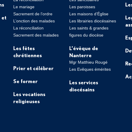
ns
Le
Le mariage
Les paroisses
Sacrement de l’ordre
Les maisons d’Église
 et
Le
L’onction des malades
Les librairies diocésaines
as
La réconciliation
Les saints & grandes
Sacrement des malades
figures du diocèse
Es
Les fêtes
L’évêque de
De
chrétiennes
Nanterre
Mgr Matthieu Rougé
Re
Prier et célébrer
Les Evêques émérites
Ac
Se former
Les services
diocésains
Les vocations
religieuses