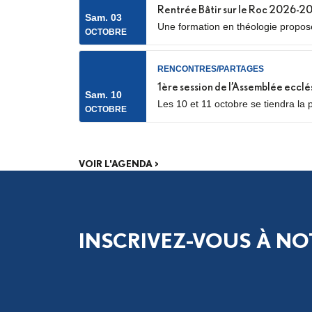
Rentrée Bâtir sur le Roc 2026-2
Sam. 03
Une formation en théologie proposée
OCTOBRE
RENCONTRES/PARTAGES
1ère session de l’Assemblée ecclé
Sam. 10
Les 10 et 11 octobre se tiendra la 
OCTOBRE
catéchumènes et néophytes. Les dél
phase de consultation menée dans.
VOIR L'AGENDA >
INSCRIVEZ-VOUS À NO