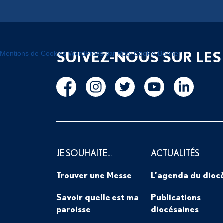
SUIVEZ-NOUS SUR LES
Mentions de Cookies WordPress par Real Cookie Banner
JE SOUHAITE…
ACTUALITÉS
Trouver une Messe
L’agenda du dioc
Savoir quelle est ma
Publications
paroisse
diocésaines