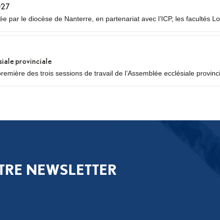
027
 par le diocèse de Nanterre, en partenariat avec l’ICP, les facultés Lo
siale provinciale
première des trois sessions de travail de l’Assemblée ecclésiale provinc
égués des neuf diocèses d’Île-de-France se réuniront pour un premier 
..
TRE NEWSLETTER