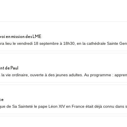
voi en mission des LME
a lieu le vendredi 18 septembre à 18h30, en la cathédrale Sainte Gene
nvoi en mission des Laïcs en Mission Ecclésiale (LME). Qu’est-ce qu’un
nt de Paul
s la vie ordinaire, ouverte à des jeunes adultes. Au programme : appre
auvres ou des plus jeunes, vie fraternelle.
ce
 de Sa Sainteté le pape Léon XIV en France était déjà connu dans ses
 temps forts qui se dérouleront les 25 et 26 septembre 2026.