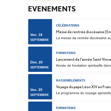
EVENEMENTS
CÉLÉBRATIONS
Messe de rentrée diocésaine | En
Ven. 18
La messe de rentrée diocésaine aur
SEPTEMBRE
Nanterre) Elle sera marquée par l’e
FORMATIONS
Lancement de l’année Saint Vince
Dim. 20
Année de fondation spirituelle dan
SEPTEMBRE
spirituel, service auprès des plus p
RASSEMBLEMENTS
Voyage du pape Léon XIV en Fran
Ven. 25
Le programme du voyage apostolique
SEPTEMBRE
notamment avec la confirmation des
FORMATIONS