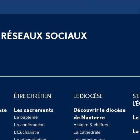
 RÉSEAUX SOCIAUX
ÊTRE CHRÉTIEN
LE DIOCÈSE
S’
L’
èse
Les sacrements
Découvrir le diocèse
de Nanterre
Le
Le baptême
La confirmation
Histoire & chiffres
La
L’Eucharistie
La cathédrale
La réconciliation
Les sanctuaires