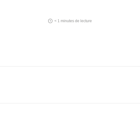
< 1
minutes de lecture
In
tsApp
essenger