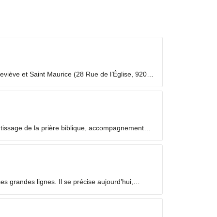
viève et Saint Maurice (28 Rue de l’Église, 92000
 laïc en mission ecclésiale ? Les Laïcs en...
ntissage de la prière biblique, accompagnement
 grandes lignes. Il se précise aujourd’hui,