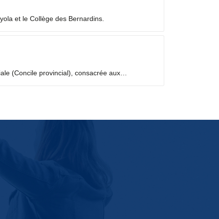
yola et le Collège des Bernardins.
iale (Concile provincial), consacrée aux
temps de discernement, à partir des fruits de la