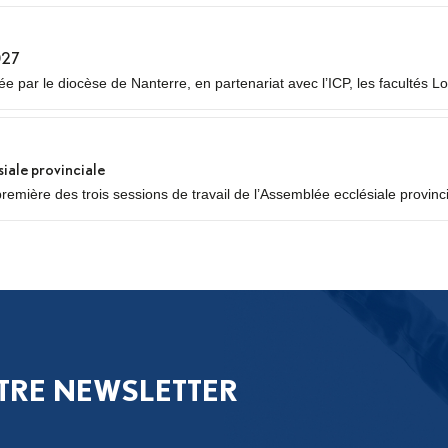
027
 par le diocèse de Nanterre, en partenariat avec l’ICP, les facultés Lo
siale provinciale
première des trois sessions de travail de l’Assemblée ecclésiale provinc
égués des neuf diocèses d’Île-de-France se réuniront pour un premier 
..
TRE NEWSLETTER