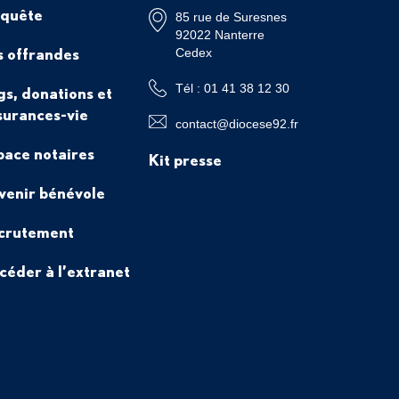
 quête
85 rue de Suresnes
92022 Nanterre
s offrandes
Cedex
Tél : 01 41 38 12 30
gs, donations et
surances-vie
contact@diocese92.fr
pace notaires
Kit presse
venir bénévole
crutement
céder à l’extranet