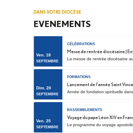
DANS VOTRE DIOCÈSE
EVENEMENTS
CÉLÉBRATIONS
Messe de rentrée diocésaine | En
Ven. 18
La messe de rentrée diocésaine aur
SEPTEMBRE
Nanterre) Elle sera marquée par l’e
FORMATIONS
Lancement de l’année Saint Vince
Dim. 20
Année de fondation spirituelle dan
SEPTEMBRE
spirituel, service auprès des plus p
RASSEMBLEMENTS
Voyage du pape Léon XIV en Fran
Ven. 25
Le programme du voyage apostolique
SEPTEMBRE
notamment avec la confirmation des