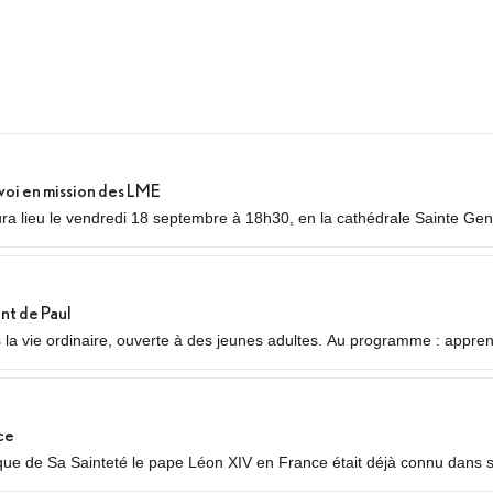
voi en mission des LME
a lieu le vendredi 18 septembre à 18h30, en la cathédrale Sainte Gene
nvoi en mission des Laïcs en Mission Ecclésiale (LME). Qu’est-ce qu’un
nt de Paul
s la vie ordinaire, ouverte à des jeunes adultes. Au programme : appre
auvres ou des plus jeunes, vie fraternelle.
ce
 de Sa Sainteté le pape Léon XIV en France était déjà connu dans ses
 temps forts qui se dérouleront les 25 et 26 septembre 2026.