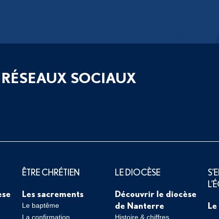
 RÉSEAUX SOCIAUX
ÊTRE CHRÉTIEN
LE DIOCÈSE
S’
L’
èse
Les sacrements
Découvrir le diocèse
de Nanterre
Le
Le baptême
La confirmation
Histoire & chiffres