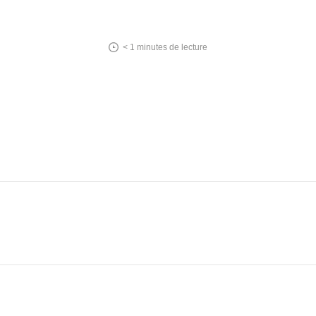
< 1
minutes de lecture
In
tsApp
essenger