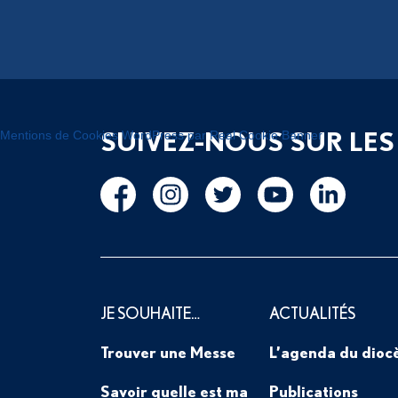
SUIVEZ-NOUS SUR LES
Mentions de Cookies WordPress par Real Cookie Banner
JE SOUHAITE…
ACTUALITÉS
Trouver une Messe
L’agenda du dioc
Savoir quelle est ma
Publications