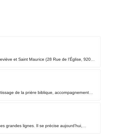
viève et Saint Maurice (28 Rue de l’Église, 92000
 laïc en mission ecclésiale ? Les Laïcs en...
ntissage de la prière biblique, accompagnement
 grandes lignes. Il se précise aujourd’hui,