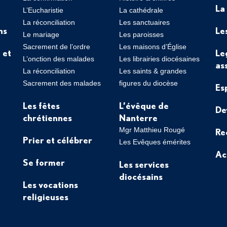
La
L’Eucharistie
La cathédrale
La réconciliation
Les sanctuaires
ns
Le
Le mariage
Les paroisses
Sacrement de l’ordre
Les maisons d’Église
 et
Le
L’onction des malades
Les librairies diocésaines
as
La réconciliation
Les saints & grandes
Sacrement des malades
figures du diocèse
Es
Les fêtes
L’évêque de
De
chrétiennes
Nanterre
Mgr Matthieu Rougé
Re
Prier et célébrer
Les Evêques émérites
Ac
Se former
Les services
diocésains
Les vocations
religieuses