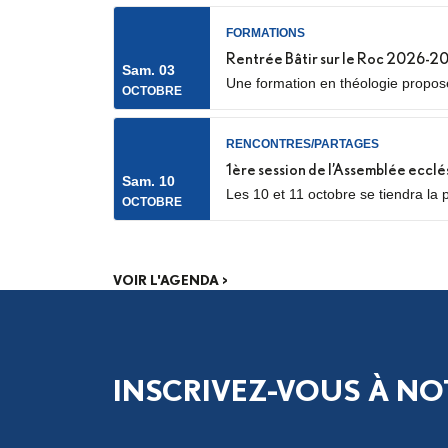
FORMATIONS
Rentrée Bâtir sur le Roc 2026-2
Sam. 03
Une formation en théologie proposée
OCTOBRE
RENCONTRES/PARTAGES
1ère session de l’Assemblée ecclé
Sam. 10
Les 10 et 11 octobre se tiendra la 
OCTOBRE
catéchumènes et néophytes. Les dél
phase de consultation menée dans.
VOIR L'AGENDA >
INSCRIVEZ-VOUS À NO