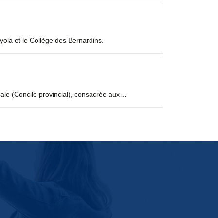
yola et le Collège des Bernardins.
iale (Concile provincial), consacrée aux
temps de discernement, à partir des fruits de la