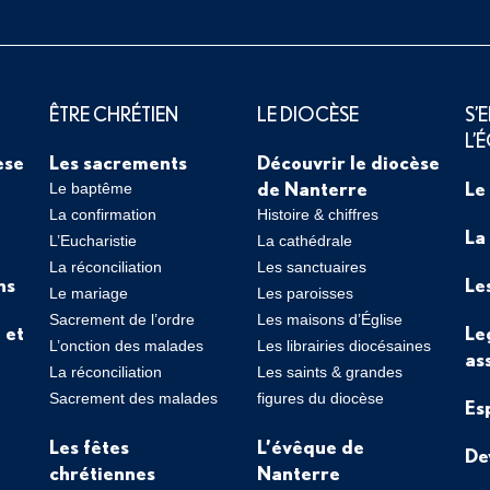
ÊTRE CHRÉTIEN
LE DIOCÈSE
S’
L’
èse
Les sacrements
Découvrir le diocèse
de Nanterre
Le
Le baptême
La confirmation
Histoire & chiffres
La
L’Eucharistie
La cathédrale
La réconciliation
Les sanctuaires
ns
Le
Le mariage
Les paroisses
Sacrement de l’ordre
Les maisons d’Église
 et
Le
L’onction des malades
Les librairies diocésaines
as
La réconciliation
Les saints & grandes
Sacrement des malades
figures du diocèse
Es
Les fêtes
L’évêque de
De
chrétiennes
Nanterre