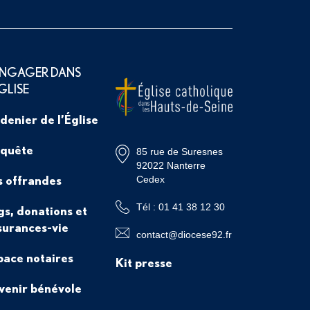
ENGAGER DANS
ÉGLISE
 denier de l’Église
 quête
85 rue de Suresnes
92022 Nanterre
s offrandes
Cedex
Tél : 01 41 38 12 30
gs, donations et
surances-vie
contact@diocese92.fr
pace notaires
Kit presse
venir bénévole