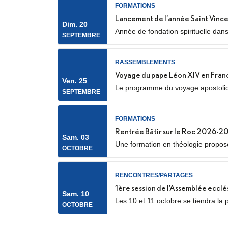
FORMATIONS
Lancement de l’année Saint Vince
Dim. 20
Année de fondation spirituelle dan
SEPTEMBRE
spirituel, service auprès des plus p
RASSEMBLEMENTS
Voyage du pape Léon XIV en Fran
Ven. 25
Le programme du voyage apostolique
SEPTEMBRE
notamment avec la confirmation des
FORMATIONS
Rentrée Bâtir sur le Roc 2026-2
Sam. 03
Une formation en théologie proposée
OCTOBRE
RENCONTRES/PARTAGES
1ère session de l’Assemblée ecclé
Sam. 10
Les 10 et 11 octobre se tiendra la 
OCTOBRE
catéchumènes et néophytes. Les dél
phase de consultation menée dans.