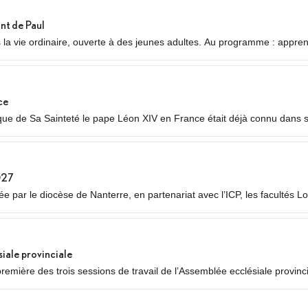
nt de Paul
s la vie ordinaire, ouverte à des jeunes adultes. Au programme : appre
auvres ou des plus jeunes, vie fraternelle.
ce
 de Sa Sainteté le pape Léon XIV en France était déjà connu dans ses
 temps forts qui se dérouleront les 25 et 26 septembre 2026.
027
 par le diocèse de Nanterre, en partenariat avec l’ICP, les facultés Lo
siale provinciale
première des trois sessions de travail de l’Assemblée ecclésiale provinc
égués des neuf diocèses d’Île-de-France se réuniront pour un premier 
..