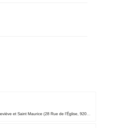
viève et Saint Maurice (28 Rue de l’Église, 92000
 laïc en mission ecclésiale ? Les Laïcs en...