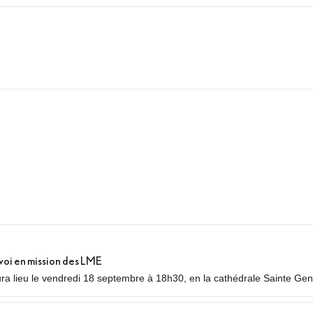
In
tsApp
essenger
voi en mission des LME
a lieu le vendredi 18 septembre à 18h30, en la cathédrale Sainte Gene
nvoi en mission des Laïcs en Mission Ecclésiale (LME). Qu’est-ce qu’un