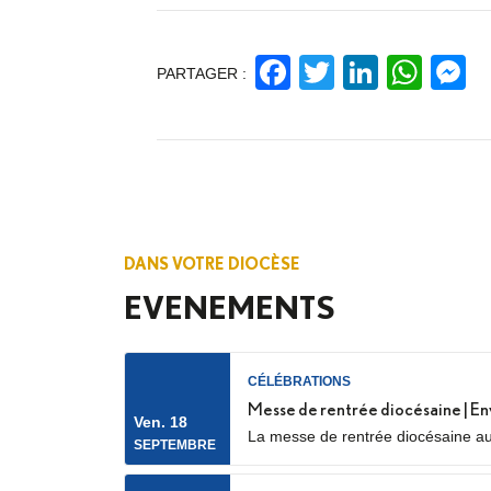
Facebook
Twitter
Linked
Wha
M
PARTAGER :
DANS VOTRE DIOCÈSE
EVENEMENTS
CÉLÉBRATIONS
Messe de rentrée diocésaine | En
Ven. 18
La messe de rentrée diocésaine aur
SEPTEMBRE
Nanterre) Elle sera marquée par l’e