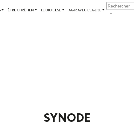
S
ÊTRE CHRÉTIEN
LE DIOCÈSE
AGIR AVEC L'EGLISE
SYNODE