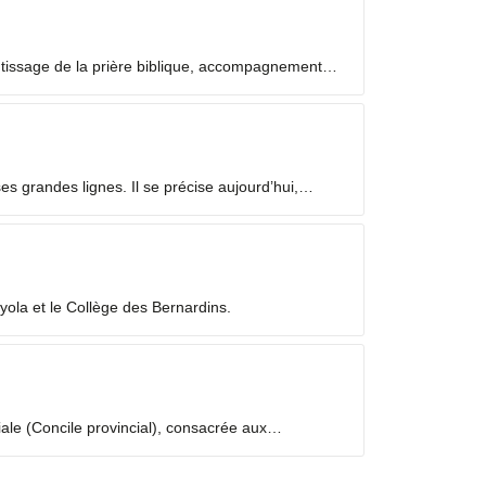
ntissage de la prière biblique, accompagnement
 grandes lignes. Il se précise aujourd’hui,
yola et le Collège des Bernardins.
iale (Concile provincial), consacrée aux
temps de discernement, à partir des fruits de la