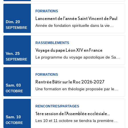
cathédrale Sainte Geneviève et Saint Maurice
(28 Rue de l’Église, 92000 Nanterre) Elle sera
FORMATIONS
marquée par l’envoi en mission des Laïcs en
Lancement de l’année Saint Vincent de Paul
Dim. 20
Mission Ecclésiale (LME). Qu’est-ce qu’un laïc
Année de fondation spirituelle dans la vie
SEPTEMBRE
en mission ecclésiale ? Les Laïcs en...
ordinaire, ouverte à des jeunes adultes. Au
programme : apprentissage de la prière
biblique, accompagnement spirituel, service
RASSEMBLEMENTS
auprès des plus pauvres ou des plus jeunes,
Voyage du pape Léon XIV en France
Ven. 25
vie fraternelle.
Le programme du voyage apostolique de Sa
SEPTEMBRE
Sainteté le pape Léon XIV en France était déjà
connu dans ses grandes lignes. Il se précise
aujourd’hui, notamment avec la confirmation
FORMATIONS
des temps forts qui se dérouleront les 25 et 26
Rentrée Bâtir sur le Roc 2026-2027
Sam. 03
septembre 2026.
Une formation en théologie proposée par le
OCTOBRE
diocèse de Nanterre, en partenariat avec l’ICP,
les facultés Loyola et le Collège des
Bernardins.
RENCONTRES/PARTAGES
1ère session de l’Assemblée ecclésiale
Sam. 10
Les 10 et 11 octobre se tiendra la première
provinciale
OCTOBRE
des trois sessions de travail de l’Assemblée