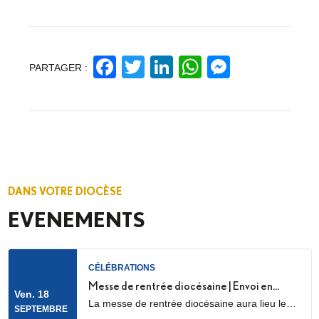
Facebook
Twitter
LinkedIn
WhatsApp
Messeng
PARTAGER :
DANS VOTRE DIOCÈSE
EVENEMENTS
CÉLÉBRATIONS
Messe de rentrée diocésaine | Envoi en
Ven. 18
La messe de rentrée diocésaine aura lieu le
mission des LME
SEPTEMBRE
vendredi 18 septembre à 18h30, en la