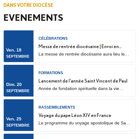
DANS VOTRE DIOCÈSE
EVENEMENTS
CÉLÉBRATIONS
Messe de rentrée diocésaine | Envoi en
Ven. 18
La messe de rentrée diocésaine aura lieu le
mission des LME
SEPTEMBRE
vendredi 18 septembre à 18h30, en la
cathédrale Sainte Geneviève et Saint Maurice
(28 Rue de l’Église, 92000 Nanterre) Elle sera
FORMATIONS
marquée par l’envoi en mission des Laïcs en
Lancement de l’année Saint Vincent de Paul
Dim. 20
Mission Ecclésiale (LME). Qu’est-ce qu’un laïc
Année de fondation spirituelle dans la vie
SEPTEMBRE
en mission ecclésiale ? Les Laïcs en...
ordinaire, ouverte à des jeunes adultes. Au
programme : apprentissage de la prière
biblique, accompagnement spirituel, service
RASSEMBLEMENTS
auprès des plus pauvres ou des plus jeunes,
Voyage du pape Léon XIV en France
Ven. 25
vie fraternelle.
Le programme du voyage apostolique de Sa
SEPTEMBRE
Sainteté le pape Léon XIV en France était déjà
connu dans ses grandes lignes. Il se précise