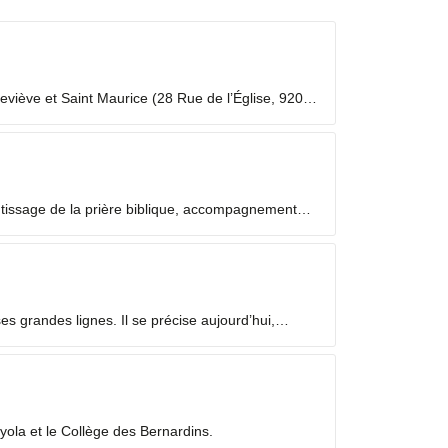
viève et Saint Maurice (28 Rue de l’Église, 92000
 laïc en mission ecclésiale ? Les Laïcs en...
ntissage de la prière biblique, accompagnement
 grandes lignes. Il se précise aujourd’hui,
yola et le Collège des Bernardins.