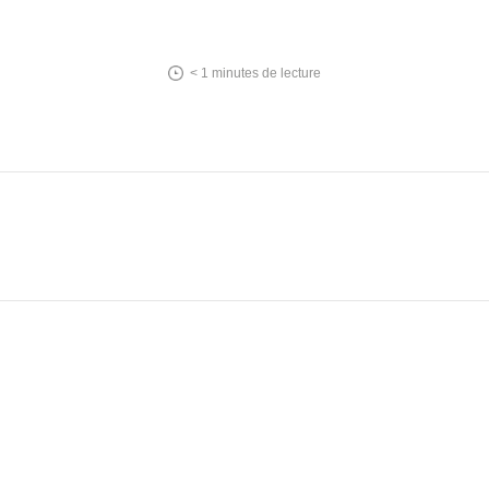
< 1
minutes de lecture
In
tsApp
essenger