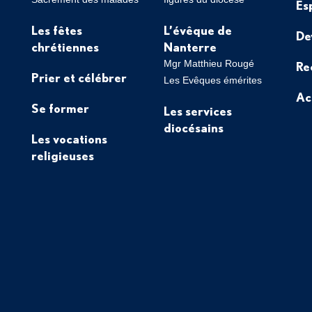
Es
Les fêtes
L’évêque de
De
chrétiennes
Nanterre
Mgr Matthieu Rougé
Re
Prier et célébrer
Les Evêques émérites
Ac
Se former
Les services
diocésains
Les vocations
religieuses