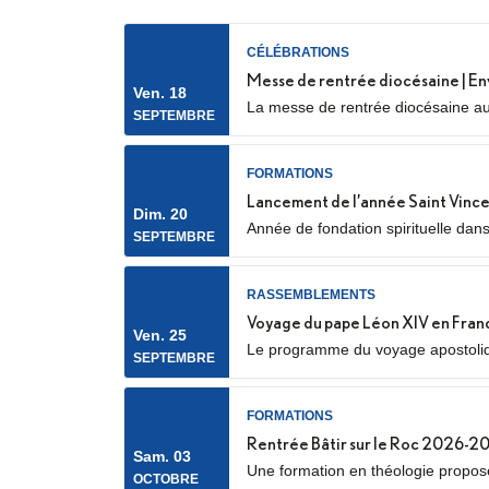
CÉLÉBRATIONS
Messe de rentrée diocésaine | En
Ven. 18
La messe de rentrée diocésaine aur
SEPTEMBRE
Nanterre) Elle sera marquée par l’e
FORMATIONS
Lancement de l’année Saint Vince
Dim. 20
Année de fondation spirituelle dan
SEPTEMBRE
spirituel, service auprès des plus p
RASSEMBLEMENTS
Voyage du pape Léon XIV en Fran
Ven. 25
Le programme du voyage apostolique
SEPTEMBRE
notamment avec la confirmation des
FORMATIONS
Rentrée Bâtir sur le Roc 2026-2
Sam. 03
Une formation en théologie proposée
OCTOBRE