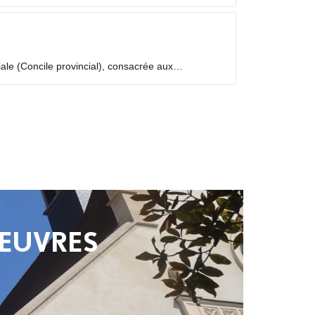
iale (Concile provincial), consacrée aux
temps de discernement, à partir des fruits de la
 ŒUVRES