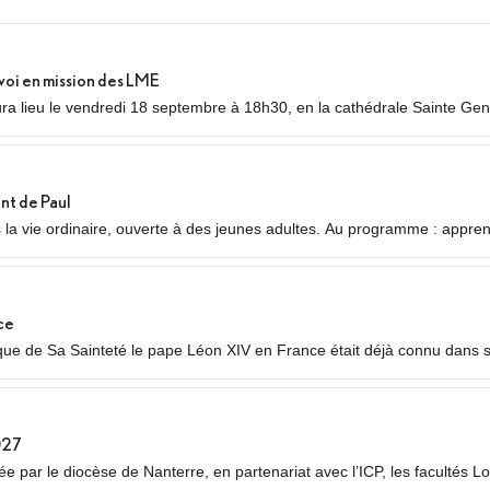
voi en mission des LME
a lieu le vendredi 18 septembre à 18h30, en la cathédrale Sainte Gene
nvoi en mission des Laïcs en Mission Ecclésiale (LME). Qu’est-ce qu’un
nt de Paul
s la vie ordinaire, ouverte à des jeunes adultes. Au programme : appre
auvres ou des plus jeunes, vie fraternelle.
ce
 de Sa Sainteté le pape Léon XIV en France était déjà connu dans ses
 temps forts qui se dérouleront les 25 et 26 septembre 2026.
027
 par le diocèse de Nanterre, en partenariat avec l’ICP, les facultés Lo