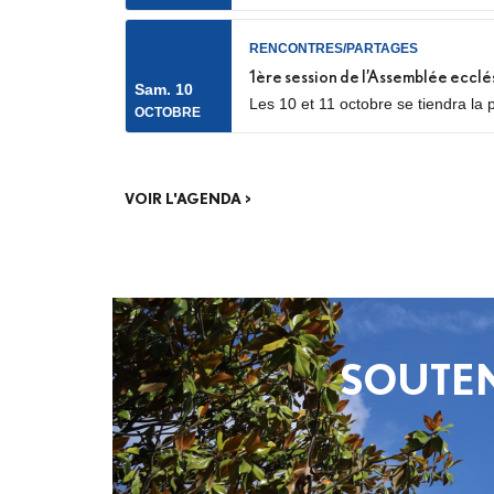
RENCONTRES/PARTAGES
1ère session de l’Assemblée ecclé
Sam. 10
Les 10 et 11 octobre se tiendra la 
OCTOBRE
catéchumènes et néophytes. Les dél
phase de consultation menée dans.
VOIR L'AGENDA >
SOUTEN