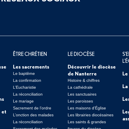
ÊTRE CHRÉTIEN
LE DIOCÈSE
S’
L’
èse
Les sacrements
Découvrir le diocèse
de Nanterre
Le
Le baptême
La confirmation
Histoire & chiffres
La
L’Eucharistie
La cathédrale
La réconciliation
Les sanctuaires
ns
Le
Le mariage
Les paroisses
Sacrement de l’ordre
Les maisons d’Église
 et
Le
L’onction des malades
Les librairies diocésaines
as
La réconciliation
Les saints & grandes
Sacrement des malades
figures du diocèse