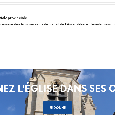
siale provinciale
première des trois sessions de travail de l’Assemblée ecclésiale provinc
égués des neuf diocèses d’Île-de-France se réuniront pour un premier 
..
EZ L'ÉGLISE DANS SES
JE DONNE