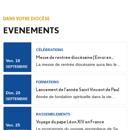
DANS VOTRE DIOCÈSE
EVENEMENTS
CÉLÉBRATIONS
Messe de rentrée diocésaine | Envoi en
Ven. 18
La messe de rentrée diocésaine aura lieu le
mission des LME
SEPTEMBRE
vendredi 18 septembre à 18h30, en la
cathédrale Sainte Geneviève et Saint Maurice
(28 Rue de l’Église, 92000 Nanterre) Elle sera
FORMATIONS
marquée par l’envoi en mission des Laïcs en
Lancement de l’année Saint Vincent de Paul
Dim. 20
Mission Ecclésiale (LME). Qu’est-ce qu’un laïc
Année de fondation spirituelle dans la vie
SEPTEMBRE
en mission ecclésiale ? Les Laïcs en...
ordinaire, ouverte à des jeunes adultes. Au
programme : apprentissage de la prière
biblique, accompagnement spirituel, service
RASSEMBLEMENTS
auprès des plus pauvres ou des plus jeunes,
Voyage du pape Léon XIV en France
Ven. 25
vie fraternelle.
Le programme du voyage apostolique de Sa