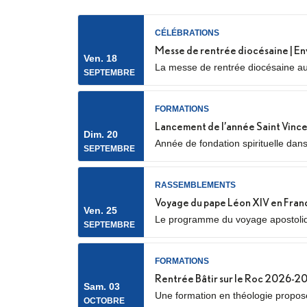
CÉLÉBRATIONS
Messe de rentrée diocésaine | En
Ven. 18
La messe de rentrée diocésaine aur
SEPTEMBRE
Nanterre) Elle sera marquée par l’e
FORMATIONS
Lancement de l’année Saint Vince
Dim. 20
Année de fondation spirituelle dan
SEPTEMBRE
spirituel, service auprès des plus p
RASSEMBLEMENTS
Voyage du pape Léon XIV en Fran
Ven. 25
Le programme du voyage apostolique
SEPTEMBRE
notamment avec la confirmation des
FORMATIONS
Rentrée Bâtir sur le Roc 2026-2
Sam. 03
Une formation en théologie proposée
OCTOBRE