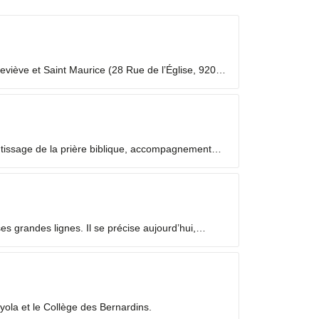
viève et Saint Maurice (28 Rue de l’Église, 92000
 laïc en mission ecclésiale ? Les Laïcs en...
ntissage de la prière biblique, accompagnement
 grandes lignes. Il se précise aujourd’hui,
yola et le Collège des Bernardins.