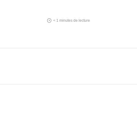
< 1
minutes de lecture
In
tsApp
essenger