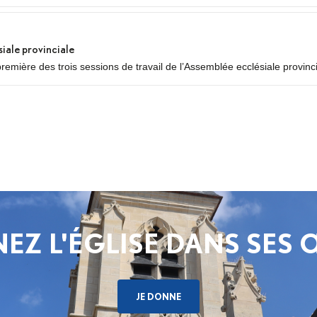
siale provinciale
première des trois sessions de travail de l’Assemblée ecclésiale provinc
égués des neuf diocèses d’Île-de-France se réuniront pour un premier 
..
EZ L'ÉGLISE DANS SES
JE DONNE