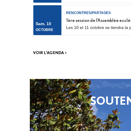
RENCONTRES/PARTAGES
1ère session de l’Assemblée ecclé
Sam. 10
Les 10 et 11 octobre se tiendra la 
OCTOBRE
catéchumènes et néophytes. Les dél
phase de consultation menée dans.
VOIR L'AGENDA >
SOUTEN