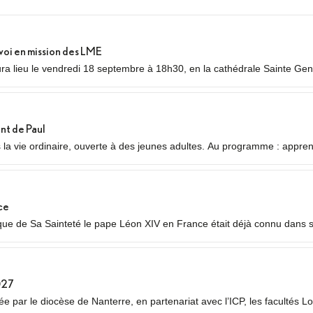
voi en mission des LME
a lieu le vendredi 18 septembre à 18h30, en la cathédrale Sainte Gene
nvoi en mission des Laïcs en Mission Ecclésiale (LME). Qu’est-ce qu’un
nt de Paul
s la vie ordinaire, ouverte à des jeunes adultes. Au programme : appre
auvres ou des plus jeunes, vie fraternelle.
ce
 de Sa Sainteté le pape Léon XIV en France était déjà connu dans ses
 temps forts qui se dérouleront les 25 et 26 septembre 2026.
027
 par le diocèse de Nanterre, en partenariat avec l’ICP, les facultés Lo