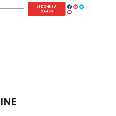
JE DONNE À
L'ÉGLISE
INE