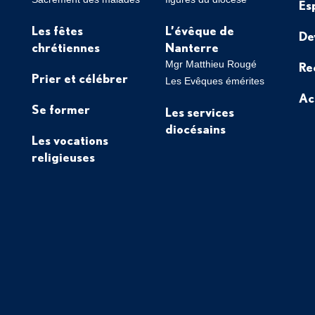
Es
Les fêtes
L’évêque de
De
chrétiennes
Nanterre
Mgr Matthieu Rougé
Re
Prier et célébrer
Les Evêques émérites
Ac
Se former
Les services
diocésains
Les vocations
religieuses