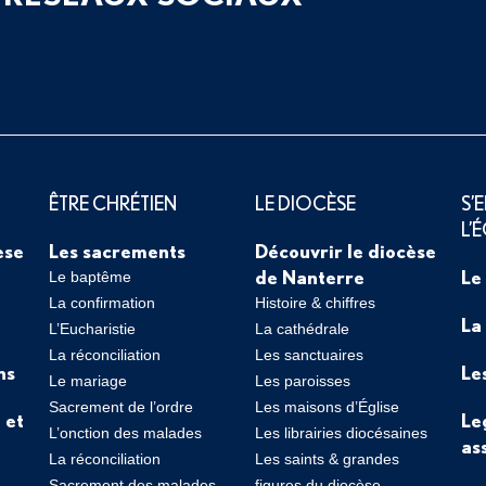
ÊTRE CHRÉTIEN
LE DIOCÈSE
S’
L’
èse
Les sacrements
Découvrir le diocèse
de Nanterre
Le
Le baptême
La confirmation
Histoire & chiffres
La
L’Eucharistie
La cathédrale
La réconciliation
Les sanctuaires
ns
Le
Le mariage
Les paroisses
Sacrement de l’ordre
Les maisons d’Église
 et
Le
L’onction des malades
Les librairies diocésaines
as
La réconciliation
Les saints & grandes
Sacrement des malades
figures du diocèse