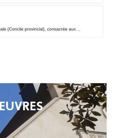
iale (Concile provincial), consacrée aux
temps de discernement, à partir des fruits de la
 ŒUVRES