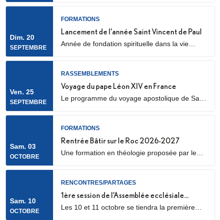
cathédrale Sainte Geneviève et Saint Maurice
(28 Rue de l’Église, 92000 Nanterre) Elle sera
FORMATIONS
marquée par l’envoi en mission des Laïcs en
Lancement de l’année Saint Vincent de Paul
Dim. 20
Mission Ecclésiale (LME). Qu’est-ce qu’un laïc
Année de fondation spirituelle dans la vie
SEPTEMBRE
en mission ecclésiale ? Les Laïcs en...
ordinaire, ouverte à des jeunes adultes. Au
programme : apprentissage de la prière
biblique, accompagnement spirituel, service
RASSEMBLEMENTS
auprès des plus pauvres ou des plus jeunes,
Voyage du pape Léon XIV en France
Ven. 25
vie fraternelle.
Le programme du voyage apostolique de Sa
SEPTEMBRE
Sainteté le pape Léon XIV en France était déjà
connu dans ses grandes lignes. Il se précise
aujourd’hui, notamment avec la confirmation
FORMATIONS
des temps forts qui se dérouleront les 25 et 26
Rentrée Bâtir sur le Roc 2026-2027
Sam. 03
septembre 2026.
Une formation en théologie proposée par le
OCTOBRE
diocèse de Nanterre, en partenariat avec l’ICP,
les facultés Loyola et le Collège des
Bernardins.
RENCONTRES/PARTAGES
1ère session de l’Assemblée ecclésiale
Sam. 10
Les 10 et 11 octobre se tiendra la première
provinciale
OCTOBRE
des trois sessions de travail de l’Assemblée