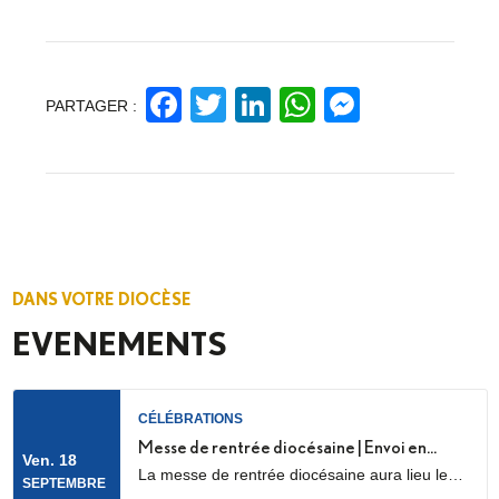
Facebook
Twitter
LinkedIn
WhatsApp
Messeng
PARTAGER :
DANS VOTRE DIOCÈSE
EVENEMENTS
CÉLÉBRATIONS
Messe de rentrée diocésaine | Envoi en
Ven. 18
La messe de rentrée diocésaine aura lieu le
mission des LME
SEPTEMBRE
vendredi 18 septembre à 18h30, en la