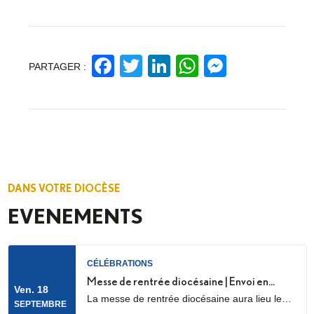
Facebook
Twitter
LinkedIn
WhatsApp
Messeng
PARTAGER :
DANS VOTRE DIOCÈSE
EVENEMENTS
CÉLÉBRATIONS
Messe de rentrée diocésaine | Envoi en
Ven. 18
La messe de rentrée diocésaine aura lieu le
mission des LME
SEPTEMBRE
vendredi 18 septembre à 18h30, en la