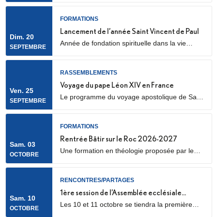
cathédrale Sainte Geneviève et Saint Maurice
(28 Rue de l’Église, 92000 Nanterre) Elle sera
FORMATIONS
marquée par l’envoi en mission des Laïcs en
Lancement de l’année Saint Vincent de Paul
Dim. 20
Mission Ecclésiale (LME). Qu’est-ce qu’un laïc
Année de fondation spirituelle dans la vie
SEPTEMBRE
en mission ecclésiale ? Les Laïcs en...
ordinaire, ouverte à des jeunes adultes. Au
programme : apprentissage de la prière
biblique, accompagnement spirituel, service
RASSEMBLEMENTS
auprès des plus pauvres ou des plus jeunes,
Voyage du pape Léon XIV en France
Ven. 25
vie fraternelle.
Le programme du voyage apostolique de Sa
SEPTEMBRE
Sainteté le pape Léon XIV en France était déjà
connu dans ses grandes lignes. Il se précise
aujourd’hui, notamment avec la confirmation
FORMATIONS
des temps forts qui se dérouleront les 25 et 26
Rentrée Bâtir sur le Roc 2026-2027
Sam. 03
septembre 2026.
Une formation en théologie proposée par le
OCTOBRE
diocèse de Nanterre, en partenariat avec l’ICP,
les facultés Loyola et le Collège des
Bernardins.
RENCONTRES/PARTAGES
1ère session de l’Assemblée ecclésiale
Sam. 10
Les 10 et 11 octobre se tiendra la première
provinciale
OCTOBRE
des trois sessions de travail de l’Assemblée