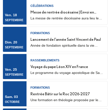
CÉLÉBRATIONS
Messe de rentrée diocésaine | Envoi en
Ven. 18
La messe de rentrée diocésaine aura lieu le
mission des LME
SEPTEMBRE
vendredi 18 septembre à 18h30, en la
cathédrale Sainte Geneviève et Saint Maurice
(28 Rue de l’Église, 92000 Nanterre) Elle sera
FORMATIONS
marquée par l’envoi en mission des Laïcs en
Lancement de l’année Saint Vincent de Paul
Dim. 20
Mission Ecclésiale (LME). Qu’est-ce qu’un laïc
Année de fondation spirituelle dans la vie
SEPTEMBRE
en mission ecclésiale ? Les Laïcs en...
ordinaire, ouverte à des jeunes adultes. Au
programme : apprentissage de la prière
biblique, accompagnement spirituel, service
RASSEMBLEMENTS
auprès des plus pauvres ou des plus jeunes,
Voyage du pape Léon XIV en France
Ven. 25
vie fraternelle.
Le programme du voyage apostolique de Sa
SEPTEMBRE
Sainteté le pape Léon XIV en France était déjà
connu dans ses grandes lignes. Il se précise
aujourd’hui, notamment avec la confirmation
FORMATIONS
des temps forts qui se dérouleront les 25 et 26
Rentrée Bâtir sur le Roc 2026-2027
Sam. 03
septembre 2026.
Une formation en théologie proposée par le
OCTOBRE
diocèse de Nanterre, en partenariat avec l’ICP,
les facultés Loyola et le Collège des