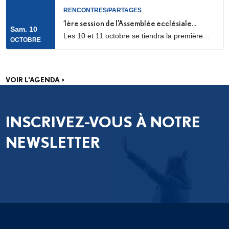
Bernardins.
RENCONTRES/PARTAGES
1ère session de l’Assemblée ecclésiale
Sam. 10
Les 10 et 11 octobre se tiendra la première
provinciale
OCTOBRE
des trois sessions de travail de l’Assemblée
ecclésiale provinciale (Concile provincial),
consacrée aux catéchumènes et néophytes.
Les délégués des neuf diocèses d’Île-de-
VOIR L'AGENDA >
France se réuniront pour un premier temps de
discernement, à partir des fruits de la phase
de consultation menée dans...
INSCRIVEZ-VOUS À NOTRE
NEWSLETTER