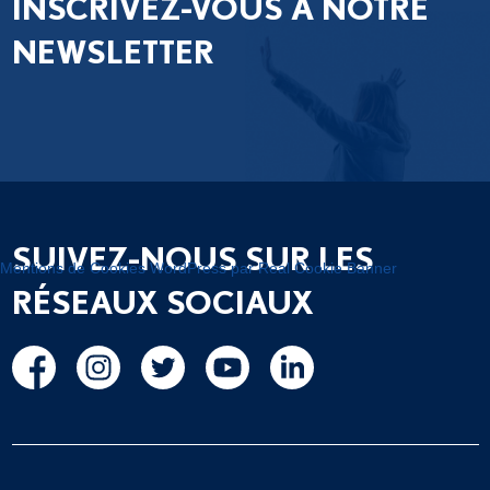
INSCRIVEZ-VOUS À NOTRE
NEWSLETTER
SUIVEZ-NOUS SUR LES
Mentions de Cookies WordPress par Real Cookie Banner
RÉSEAUX SOCIAUX