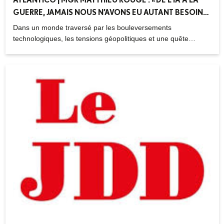
GUERRE, JAMAIS NOUS N’AVONS EU AUTANT BESOIN
DU MESSAGE DE PÂQUES » – 05.04.2026
Dans un monde traversé par les bouleversements
technologiques, les tensions géopolitiques et une quête
croissante de sens, Mgr Matthieu Rougé rappelle la portée
toujours actuelle du message de Pâques. Entre espérance
spirituelle, défis contemporains et retour du religieux, la
résurrection du Christ apparaît plus que jamais comme un
repère pour penser l’avenir.