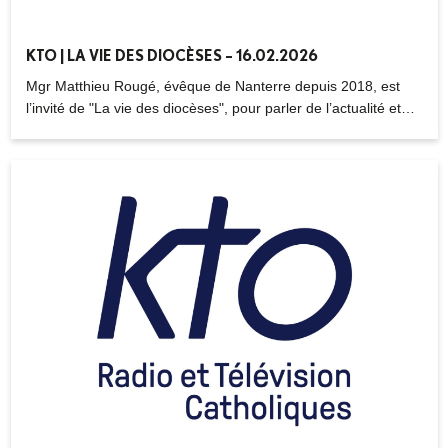
KTO | LA VIE DES DIOCÈSES – 16.02.2026
Mgr Matthieu Rougé, évêque de Nanterre depuis 2018, est
l’invité de "La vie des diocèses", pour parler de l’actualité et
des enjeux pastoraux de l’Eglise catholique dans les Hauts-de-
Seine. Depuis le 1er décembre 2025, un nouveau parcours,
appelé la « Randonnée biblique », a été lancé dans le diocèse
de Nanterre. L’objectif : lire la Bible en intégralité en quatre
ans et en communauté, avec une application et un calendrier
commun. Reportage à Bois-Colombes où des paroissiens ont
créé une nouvelle « fraternité » pour les accompagner dans
cette lecture continue de la Bible. Avec Chantal Desbarrières,
directrice de l’Enseignement catholique, nous abordons aussi
les enjeux spécifiques de ces établissements scolaires qui
accueillent plus de 48.000 élèves, dans un département
marqué par de forts contrastes sociaux. Entre engagement
missionnaire, accueil des nouveaux catéchumènes et
présence auprès des plus fragiles, Mgr Matthieu Rougé
revient sur les principaux défis du diocèse de Nanterre et