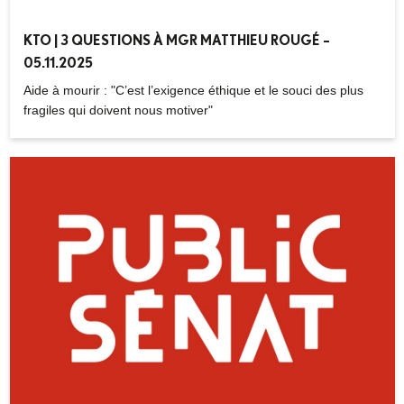
répond aux « questions de terrain ».
KTO | 3 QUESTIONS À MGR MATTHIEU ROUGÉ –
05.11.2025
Aide à mourir : "C’est l’exigence éthique et le souci des plus
fragiles qui doivent nous motiver"