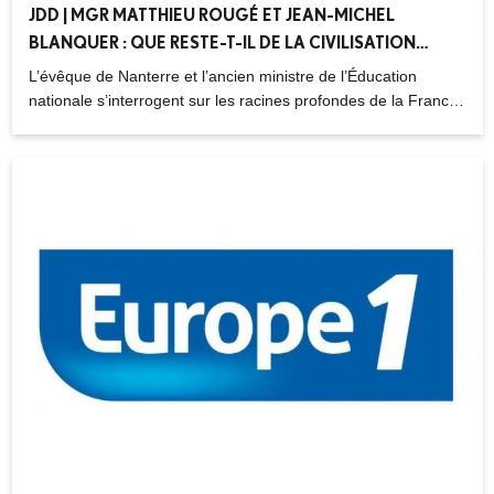
JDD | MGR MATTHIEU ROUGÉ ET JEAN-MICHEL
BLANQUER : QUE RESTE-T-IL DE LA CIVILISATION
FRANÇAISE ? – 06.04.2024
L’évêque de Nanterre et l’ancien ministre de l’Éducation
nationale s’interrogent sur les racines profondes de la France.
L’homme d’Église et le politique croisent leurs regards sur la
destinée de notre « patrie terrestre ».