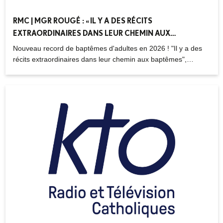
RMC | MGR ROUGÉ : « IL Y A DES RÉCITS
EXTRAORDINAIRES DANS LEUR CHEMIN AUX
BAPTÊMES » – 26.03.2026
Nouveau record de baptêmes d'adultes en 2026 ! "Il y a des
récits extraordinaires dans leur chemin aux baptêmes",
Matthieu Rougé, évêque de Nanterre, était l'invité de RMC.