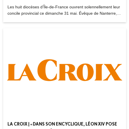
30.05.2026
Les huit diocèses d’Île-de-France ouvrent solennellement leur
concile provincial ce dimanche 31 mai. Évêque de Nanterre,
Mgr Matthieu Rougé présente le but de cette "assemblée
ecclésiale" exceptionnelle, consacrée à l’accueil et
l’accompagnement des nouveaux baptisés, dont
l’augmentation en forte hausse transforme les communautés
paroissiales.
LA CROIX | « DANS SON ENCYCLIQUE, LÉON XIV POSE