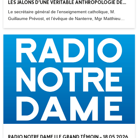
LES JALONS D’UNE VÉRITABLE ANTHROPOLOGIE DE
L’ÉDUCATION » – 29.05.2026
Le secrétaire général de l’enseignement catholique, M.
Guillaume Prévost, et l’évêque de Nanterre, Mgr Matthieu
Rougé, voient dans Magnifica humanitas la dénonciation d’une
culture de l’immédiateté et de l’hyperstimulation qui empêche
la transmission. Et un appel au monde éducatif à privilégier les
relations incarnées et la subsidiarité pour accomplir sa
mission.
RADIO NOTRE DAME | LE GRAND TÉMOIN – 18.05.2026