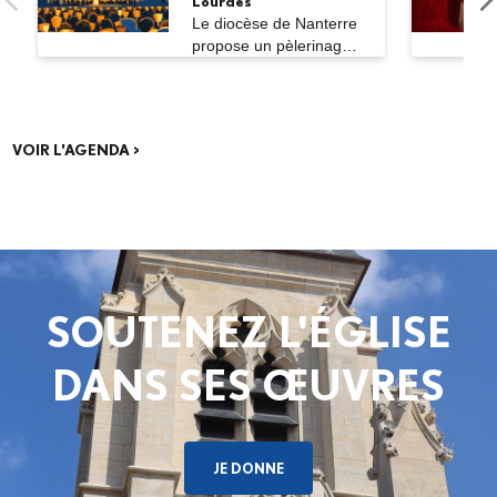
Lourdes
Monseigneur Rougé insiste sur le fait que : « inscrire un geste
Le diocèse de Nanterre
létal dans le contexte du soin est contre-nature. Ce n’est pas
propose un pèlerinage
diocésain...
moi-même qui le dit, mais de nombreux acteurs du secteur
médical. D’autre part, nous ne pensons pas que le geste létal
soit légitime, et c’est tout l’enjeu de ce débat. Le dernier
comité consultatif national d’éthique, malgré le fait que
VOIR L'AGENDA >
plusieurs membres avaient pris des réserves par rapport à cet
avis, était plutôt en faveur du suicide assisté. Mais il avait bien
précisé qu’avant toute évolution législative sur ce sujet-là, il
fallait pleinement prendre en compte la question des soins
palliatifs ».
SOUTENEZ L'ÉGLISE
DANS SES ŒUVRES
JE DONNE