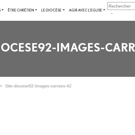
S
ÊTRE CHRÉTIEN
LE DIOCÈSE
AGIR AVEC L'EGLISE
DIOCESE92-IMAGES-CARR
>
Site-diocese92-Images-carrees-42