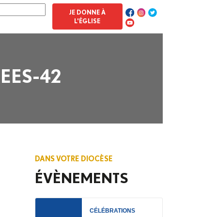
JE DONNE À
L'ÉGLISE
EES-42
DANS VOTRE DIOCÈSE
ÉVÈNEMENTS
CÉLÉBRATIONS