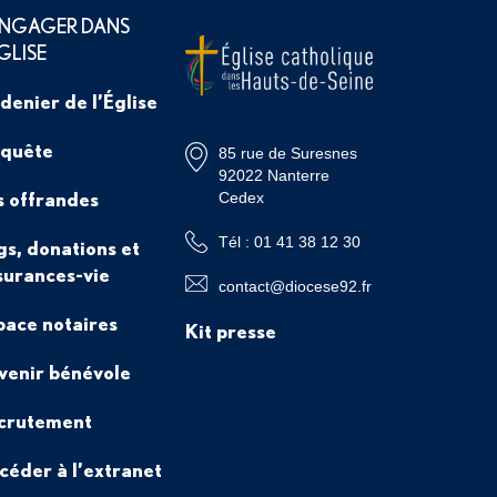
ENGAGER DANS
ÉGLISE
 denier de l’Église
 quête
85 rue de Suresnes
92022 Nanterre
s offrandes
Cedex
Tél : 01 41 38 12 30
gs, donations et
surances-vie
contact@diocese92.fr
pace notaires
Kit presse
venir bénévole
crutement
céder à l’extranet