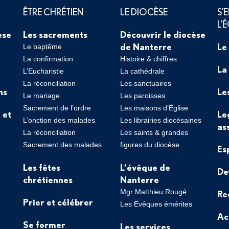
ÊTRE CHRÉTIEN
LE DIOCÈSE
S’
L’
èse
Les sacrements
Découvrir le diocèse
de Nanterre
Le
Le baptême
La confirmation
Histoire & chiffres
La
L’Eucharistie
La cathédrale
La réconciliation
Les sanctuaires
ns
Le
Le mariage
Les paroisses
Sacrement de l’ordre
Les maisons d’Église
 et
Le
L’onction des malades
Les librairies diocésaines
as
La réconciliation
Les saints & grandes
Sacrement des malades
figures du diocèse
Es
Les fêtes
L’évêque de
De
chrétiennes
Nanterre
Mgr Matthieu Rougé
Re
Prier et célébrer
Les Evêques émérites
Ac
Se former
Les services