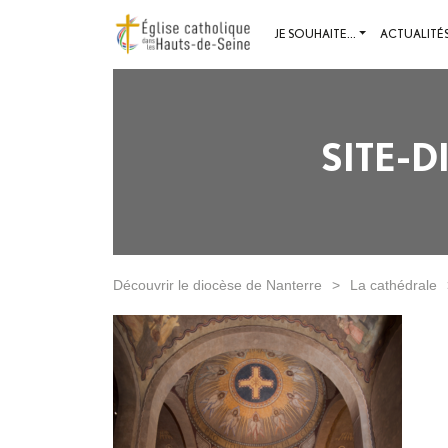
JE SOUHAITE...
ACTUALITÉ
SITE-
Découvrir le diocèse de Nanterre
>
La cathédrale