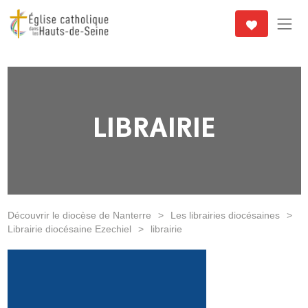
LIBRAIRIE
Découvrir le diocèse de Nanterre
>
Les librairies diocésaines
>
Librairie diocésaine Ezechiel
>
librairie