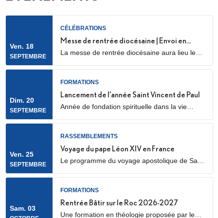
CÉLÉBRATIONS
Messe de rentrée diocésaine | Envoi en
Ven. 18
La messe de rentrée diocésaine aura lieu le
mission des LME
SEPTEMBRE
vendredi 18 septembre à 18h30, en la
cathédrale Sainte Geneviève et Saint Maurice
(28 Rue de l’Église, 92000 Nanterre) Elle sera
FORMATIONS
marquée par l’envoi en mission des Laïcs en
Lancement de l’année Saint Vincent de Paul
Dim. 20
Mission Ecclésiale (LME). Qu’est-ce qu’un laïc
Année de fondation spirituelle dans la vie
SEPTEMBRE
en mission ecclésiale ? Les Laïcs en...
ordinaire, ouverte à des jeunes adultes. Au
programme : apprentissage de la prière
biblique, accompagnement spirituel, service
RASSEMBLEMENTS
auprès des plus pauvres ou des plus jeunes,
Voyage du pape Léon XIV en France
Ven. 25
vie fraternelle.
Le programme du voyage apostolique de Sa
SEPTEMBRE
Sainteté le pape Léon XIV en France était déjà
connu dans ses grandes lignes. Il se précise
aujourd’hui, notamment avec la confirmation
FORMATIONS
des temps forts qui se dérouleront les 25 et 26
Rentrée Bâtir sur le Roc 2026-2027
Sam. 03
septembre 2026.
Une formation en théologie proposée par le