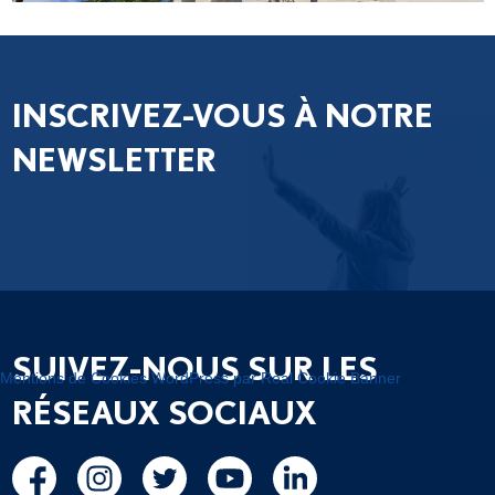
INSCRIVEZ-VOUS À NOTRE
NEWSLETTER
SUIVEZ-NOUS SUR LES
Mentions de Cookies WordPress par Real Cookie Banner
RÉSEAUX SOCIAUX