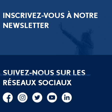
INSCRIVEZ-VOUS À NOTRE
NEWSLETTER
SUIVEZ-NOUS SUR LES
Mentions de Cookies WordPress par Real Cookie Banner
RÉSEAUX SOCIAUX