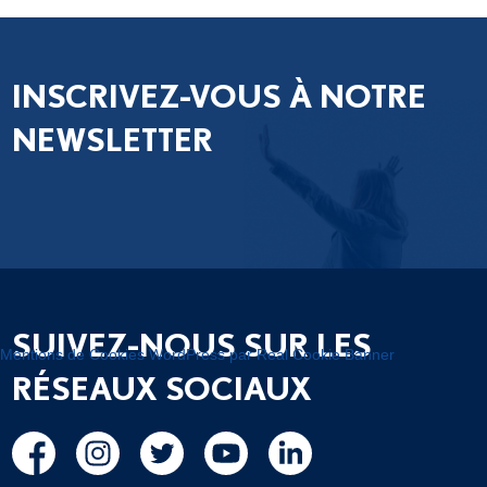
INSCRIVEZ-VOUS À NOTRE
NEWSLETTER
SUIVEZ-NOUS SUR LES
Mentions de Cookies WordPress par Real Cookie Banner
RÉSEAUX SOCIAUX