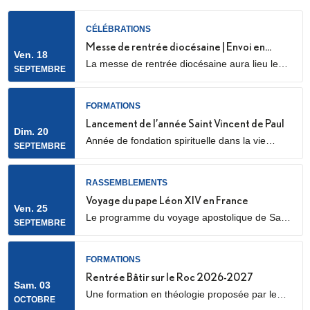
CÉLÉBRATIONS
Messe de rentrée diocésaine | Envoi en
Ven. 18
La messe de rentrée diocésaine aura lieu le
mission des LME
SEPTEMBRE
vendredi 18 septembre à 18h30, en la
cathédrale Sainte Geneviève et Saint Maurice
(28 Rue de l’Église, 92000 Nanterre) Elle sera
FORMATIONS
marquée par l’envoi en mission des Laïcs en
Lancement de l’année Saint Vincent de Paul
Dim. 20
Mission Ecclésiale (LME). Qu’est-ce qu’un laïc
Année de fondation spirituelle dans la vie
SEPTEMBRE
en mission ecclésiale ? Les Laïcs en...
ordinaire, ouverte à des jeunes adultes. Au
programme : apprentissage de la prière
biblique, accompagnement spirituel, service
RASSEMBLEMENTS
auprès des plus pauvres ou des plus jeunes,
Voyage du pape Léon XIV en France
Ven. 25
vie fraternelle.
Le programme du voyage apostolique de Sa
SEPTEMBRE
Sainteté le pape Léon XIV en France était déjà
connu dans ses grandes lignes. Il se précise
aujourd’hui, notamment avec la confirmation
FORMATIONS
des temps forts qui se dérouleront les 25 et 26
Rentrée Bâtir sur le Roc 2026-2027
Sam. 03
septembre 2026.
Une formation en théologie proposée par le
OCTOBRE
diocèse de Nanterre, en partenariat avec l’ICP,