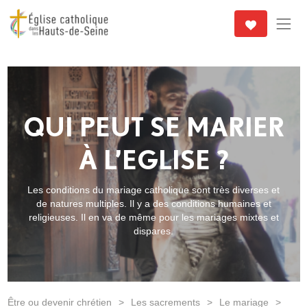
QUI PEUT SE MARIER
À L’EGLISE ?
Les conditions du mariage catholique sont très diverses et
de natures multiples. Il y a des conditions humaines et
religieuses. Il en va de même pour les mariages mixtes et
dispares.
Être ou devenir chrétien
>
Les sacrements
>
Le mariage
>