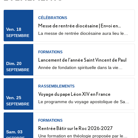
CÉLÉBRATIONS
Messe de rentrée diocésaine | Envoi en
Ven. 18
La messe de rentrée diocésaine aura lieu le
mission des LME
SEPTEMBRE
vendredi 18 septembre à 18h30, en la
cathédrale Sainte Geneviève et Saint Maurice
(28 Rue de l’Église, 92000 Nanterre) Elle sera
FORMATIONS
marquée par l’envoi en mission des Laïcs en
Lancement de l’année Saint Vincent de Paul
Dim. 20
Mission Ecclésiale (LME). Qu’est-ce qu’un laïc
Année de fondation spirituelle dans la vie
SEPTEMBRE
en mission ecclésiale ? Les Laïcs en...
ordinaire, ouverte à des jeunes adultes. Au
programme : apprentissage de la prière
biblique, accompagnement spirituel, service
RASSEMBLEMENTS
auprès des plus pauvres ou des plus jeunes,
Voyage du pape Léon XIV en France
Ven. 25
vie fraternelle.
Le programme du voyage apostolique de Sa
SEPTEMBRE
Sainteté le pape Léon XIV en France était déjà
connu dans ses grandes lignes. Il se précise
aujourd’hui, notamment avec la confirmation
FORMATIONS
des temps forts qui se dérouleront les 25 et 26
Rentrée Bâtir sur le Roc 2026-2027
Sam. 03
septembre 2026.
Une formation en théologie proposée par le