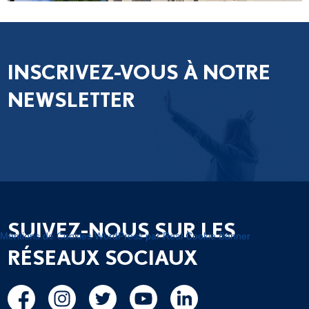
INSCRIVEZ-VOUS À NOTRE
NEWSLETTER
SUIVEZ-NOUS SUR LES
Mentions de Cookies WordPress par Real Cookie Banner
RÉSEAUX SOCIAUX