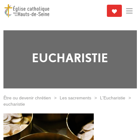
EUCHARISTIE
Être ou devenir chrétien
>
Les sacrements
>
L'Eucharistie
>
eucharistie