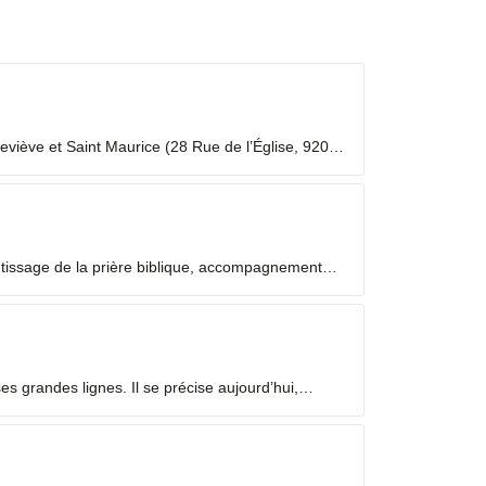
viève et Saint Maurice (28 Rue de l’Église, 92000
 laïc en mission ecclésiale ? Les Laïcs en...
ntissage de la prière biblique, accompagnement
 grandes lignes. Il se précise aujourd’hui,