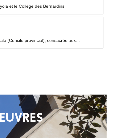
yola et le Collège des Bernardins.
iale (Concile provincial), consacrée aux
temps de discernement, à partir des fruits de la
 ŒUVRES