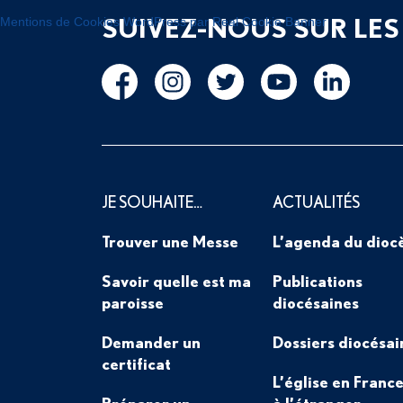
SUIVEZ-NOUS SUR LES
Mentions de Cookies WordPress par Real Cookie Banner
JE SOUHAITE…
ACTUALITÉS
Trouver une Messe
L’agenda du dioc
Savoir quelle est ma
Publications
paroisse
diocésaines
Demander un
Dossiers diocésai
certificat
L’église en France