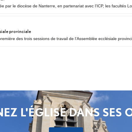
 par le diocèse de Nanterre, en partenariat avec l’ICP, les facultés Lo
siale provinciale
première des trois sessions de travail de l’Assemblée ecclésiale provinc
égués des neuf diocèses d’Île-de-France se réuniront pour un premier 
..
EZ L'ÉGLISE DANS SES