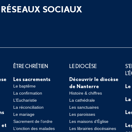
 RÉSEAUX SOCIAUX
ÊTRE CHRÉTIEN
LE DIOCÈSE
S’
L’
èse
Les sacrements
Découvrir le diocèse
de Nanterre
Le
Le baptême
La confirmation
Histoire & chiffres
La
L’Eucharistie
La cathédrale
La réconciliation
Les sanctuaires
ns
Le
Le mariage
Les paroisses
Sacrement de l’ordre
Les maisons d’Église
 et
Le
L’onction des malades
Les librairies diocésaines