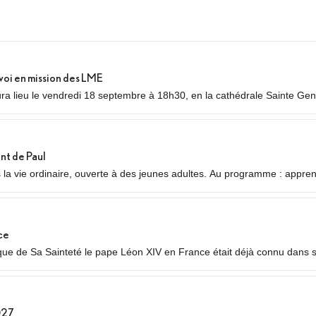
voi en mission des LME
a lieu le vendredi 18 septembre à 18h30, en la cathédrale Sainte Gene
nvoi en mission des Laïcs en Mission Ecclésiale (LME). Qu’est-ce qu’un
nt de Paul
s la vie ordinaire, ouverte à des jeunes adultes. Au programme : appre
auvres ou des plus jeunes, vie fraternelle.
ce
 de Sa Sainteté le pape Léon XIV en France était déjà connu dans ses
 temps forts qui se dérouleront les 25 et 26 septembre 2026.
027