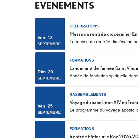
EVENEMENTS
CÉLÉBRATIONS
Messe de rentrée diocésaine | En
Ven. 18
La messe de rentrée diocésaine aur
SEPTEMBRE
Nanterre) Elle sera marquée par l’e
FORMATIONS
Lancement de l’année Saint Vince
Dim. 20
Année de fondation spirituelle dan
SEPTEMBRE
spirituel, service auprès des plus p
RASSEMBLEMENTS
Voyage du pape Léon XIV en Fran
Ven. 25
Le programme du voyage apostolique
SEPTEMBRE
notamment avec la confirmation des
FORMATIONS
Rentrée Bâtir sur le Roc 2026-2