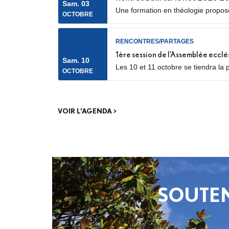
Sam. 03
Une formation en théologie proposée
OCTOBRE
RENCONTRES/PARTAGES
1ère session de l’Assemblée ecclé
Sam. 10
Les 10 et 11 octobre se tiendra la 
OCTOBRE
catéchumènes et néophytes. Les dél
phase de consultation menée dans.
VOIR L'AGENDA >
SOUTEN