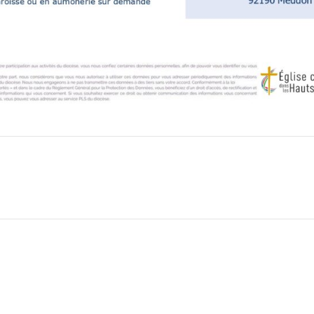
In
tsApp
essenger