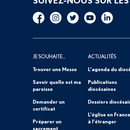
SUIVEZ-NOUS SUR LES
JE SOUHAITE…
ACTUALITÉS
Trouver une Messe
L’agenda du dioc
Savoir quelle est ma
Publications
paroisse
diocésaines
Demander un
Dossiers diocésai
certificat
L’église en France
Préparer un
à l’étranger
sacrement