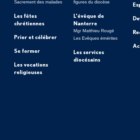
Sacrement des malades
figures du diocèse
Es
Les fêtes
L’évêque de
De
chrétiennes
Nanterre
Mgr Matthieu Rougé
Re
Prier et célébrer
Les Evêques émérites
Ac
Se former
Les services
diocésains
Les vocations
religieuses