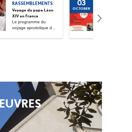
03
RASSEMBLEMENTS
FORMATI
OCTOBER
Voyage du pape Léon
Rentrée Bât
XIV en France
Roc 2026-
Le programme du
Une format
voyage apostolique de
théologie p
Sa Sainteté le pape...
le diocèse d
 ŒUVRES