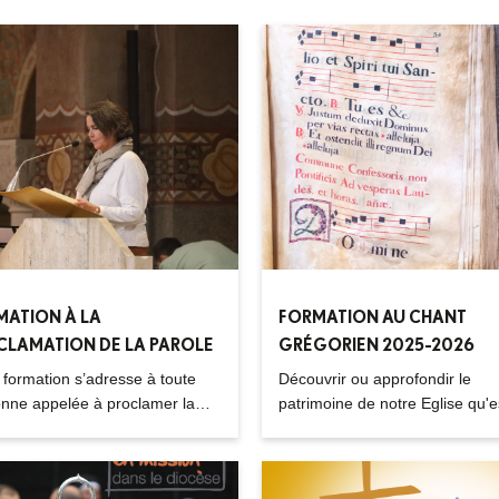
MATION À LA
FORMATION AU CHANT
CLAMATION DE LA PAROLE
GRÉGORIEN 2025-2026
 formation s’adresse à toute
Découvrir ou approfondir le
nne appelée à proclamer la
patrimoine de notre Eglise qu'es
e de Dieu durant une messe ou
chant grégorien.
res célébrations, ou à l'occasion
rtages d'Evangile.