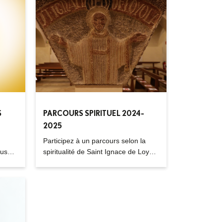
témoigner de notre joie d’être des
disciples appelés et envoyés ?
S
PARCOURS SPIRITUEL 2024-
2025
Participez à un parcours selon la
ous
spiritualité de Saint Ignace de Loyola
urs,
pour faire grandir votre vie
spirituelle.
mble
.