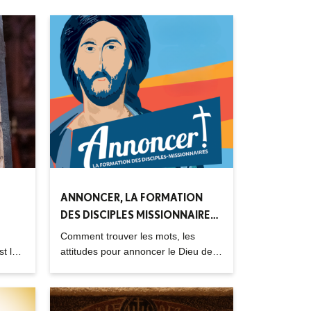
ANNONCER, LA FORMATION
DES DISCIPLES MISSIONNAIRES
2025-2027
Comment trouver les mots, les
t le
attitudes pour annoncer le Dieu de
tendresse et de fidélité, Père, Fils et
Esprit, dans le langage de nos
contemporains ? Comment