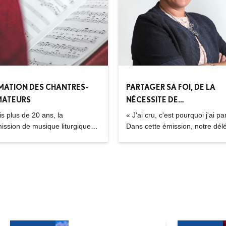
MATION DES CHANTRES-
PARTAGER SA FOI, DE LA
MATEURS
NÉCESSITE DE
L’ÉVANGÉLISATION
s plus de 20 ans, la
« J'ai cru, c'est pourquoi j'ai pa
ssion de musique liturgique
Dans cette émission, notre dé
ocèse organise des formations
diocésaine à la formation et à
« animateurs » désignés
l'évangélisation est interviewée
s comme « chantres-
Régis Burnet.
teurs » afin de souligner
ect liturgique du chant au cœur
ur mission et de leur service
se.