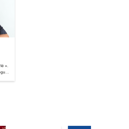
rlé ».
léguée
 par