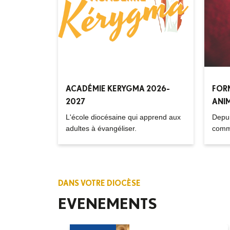
ACADÉMIE KERYGMA 2026-
FOR
2027
ANI
L'école diocésaine qui apprend aux
Depui
adultes à évangéliser.
commi
du di
pour 
depui
anima
DANS VOTRE DIOCÈSE
l'asp
de le
EVENEMENTS
d’égli