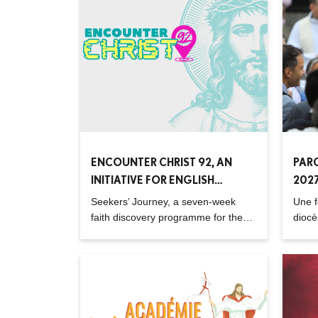
ENCOUNTER CHRIST 92, AN
PARC
INITIATIVE FOR ENGLISH
202
SPEAKERS
Seekers’ Journey, a seven-week
Une f
faith discovery programme for the
diocè
spiritually curious.
engag