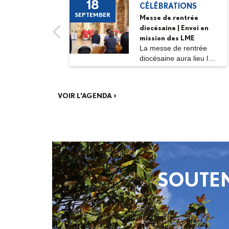
18
CÉLÉBRATIONS
SEPTEMBER
Messe de rentrée
diocésaine | Envoi en
mission des LME
La messe de rentrée
diocésaine aura lieu le
vendredi 18...
VOIR L'AGENDA >
SOUTEN