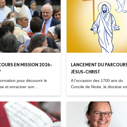
OURS EN MISSION 2026-
LANCEMENT DU PARCOUR
7
JÉSUS-CHRIST
ormation pour découvrir le
A l'occasion des 1700 ans du
se et enraciner son
Concile de Nicée, le diocèse v
ement d'Eglise.
propose de participer au parco
Jésus-Christ, vrai Dieu et vrai
Homme, pour rencontrer ense
Jésus-Christ, vivant et agissant