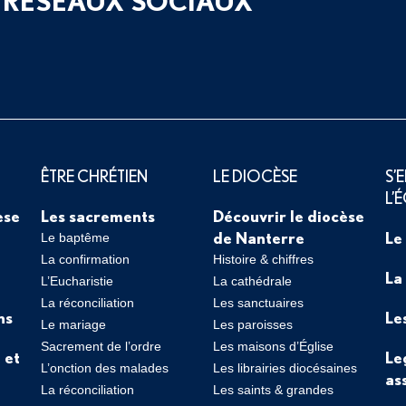
 RÉSEAUX SOCIAUX
ÊTRE CHRÉTIEN
LE DIOCÈSE
S’
L’
èse
Les sacrements
Découvrir le diocèse
de Nanterre
Le
Le baptême
La confirmation
Histoire & chiffres
La
L’Eucharistie
La cathédrale
La réconciliation
Les sanctuaires
ns
Le
Le mariage
Les paroisses
Sacrement de l’ordre
Les maisons d’Église
 et
Le
L’onction des malades
Les librairies diocésaines
as
La réconciliation
Les saints & grandes