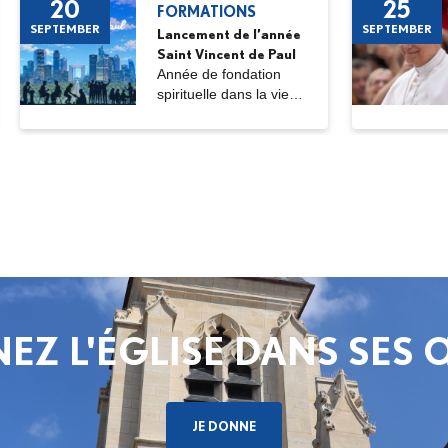
20
25
FORMATIONS
SEPTEMBER
SEPTEMBER
Lancement de l’année
Saint Vincent de Paul
Année de fondation
spirituelle dans la vie
ordinaire,...
EZ L'ÉGLISE DANS SES
JE DONNE