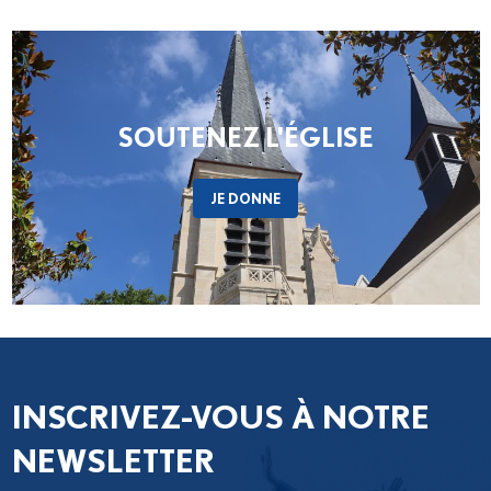
Les délégués des neuf diocèses d’Île-de-
France se réuniront pour un premier temps de
discernement, à partir des fruits de la phase
de consultation menée dans...
SOUTENEZ L'ÉGLISE
JE DONNE
INSCRIVEZ-VOUS À NOTRE
NEWSLETTER