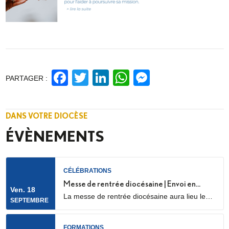
Facebook
Twitter
LinkedIn
WhatsApp
Messenge
PARTAGER :
DANS VOTRE DIOCÈSE
ÉVÈNEMENTS
CÉLÉBRATIONS
Messe de rentrée diocésaine | Envoi en
Ven. 18
La messe de rentrée diocésaine aura lieu le
mission des LME
SEPTEMBRE
vendredi 18 septembre à 18h30, en la
cathédrale Sainte Geneviève et Saint Maurice
(28 Rue de l’Église, 92000 Nanterre) Elle sera
FORMATIONS