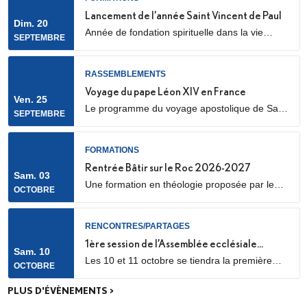
marquée par l’envoi en mission des Laïcs en
Lancement de l’année Saint Vincent de Paul
Dim. 20
Mission Ecclésiale (LME). Qu’est-ce qu’un laïc
Année de fondation spirituelle dans la vie
SEPTEMBRE
en mission ecclésiale ? Les Laïcs en...
ordinaire, ouverte à des jeunes adultes. Au
programme : apprentissage de la prière
biblique, accompagnement spirituel, service
RASSEMBLEMENTS
auprès des plus pauvres ou des plus jeunes,
Voyage du pape Léon XIV en France
Ven. 25
vie fraternelle.
Le programme du voyage apostolique de Sa
SEPTEMBRE
Sainteté le pape Léon XIV en France était déjà
connu dans ses grandes lignes. Il se précise
aujourd’hui, notamment avec la confirmation
FORMATIONS
des temps forts qui se dérouleront les 25 et 26
Rentrée Bâtir sur le Roc 2026-2027
Sam. 03
septembre 2026.
Une formation en théologie proposée par le
OCTOBRE
diocèse de Nanterre, en partenariat avec l’ICP,
les facultés Loyola et le Collège des
Bernardins.
RENCONTRES/PARTAGES
1ère session de l’Assemblée ecclésiale
Sam. 10
Les 10 et 11 octobre se tiendra la première
provinciale
OCTOBRE
des trois sessions de travail de l’Assemblée
ecclésiale provinciale (Concile provincial),
PLUS D'ÉVÈNEMENTS >
consacrée aux catéchumènes et néophytes.