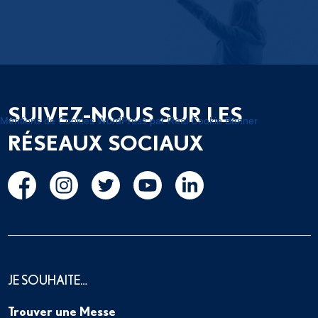
SUIVEZ-NOUS SUR LES
Mentions de Cookies WordPress par Real Cookie Banner
RÉSEAUX SOCIAUX
JE SOUHAITE…
Trouver une Messe