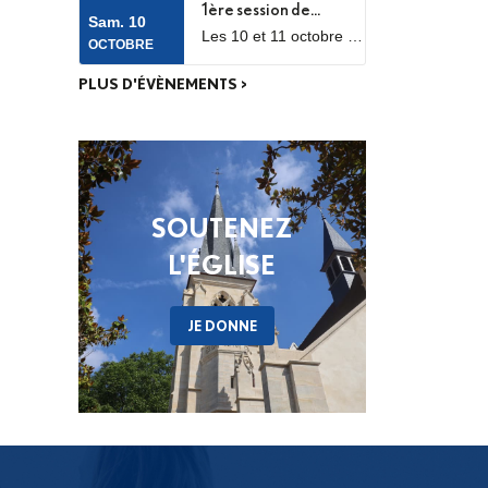
partenariat avec
1ère session de
temps forts qui se
Sam. 10
l’ICP, les facultés
dérouleront les 25 et
Les 10 et 11 octobre se
l’Assemblée ecclésiale
OCTOBRE
Loyola et le Collège
26 septembre 2026.
tiendra la première des
des Bernardins.
provinciale
trois sessions de travail
PLUS D'ÉVÈNEMENTS >
de l’Assemblée
ecclésiale provinciale
(Concile provincial),
consacrée aux
catéchumènes et
néophytes. Les
SOUTENEZ
délégués des neuf
diocèses d’Île-de-
L'ÉGLISE
France se réuniront
pour un premier temps
de discernement, à
JE DONNE
partir des fruits de la
phase de consultation
menée dans...