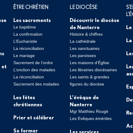
ÊTRE CHRÉTIEN
LE DIOCÈSE
S’
L’
èse
Les sacrements
Découvrir le diocèse
de Nanterre
Le
Le baptême
La confirmation
Histoire & chiffres
La
L’Eucharistie
La cathédrale
La réconciliation
Les sanctuaires
ns
Le
Le mariage
Les paroisses
Sacrement de l’ordre
Les maisons d’Église
 et
Le
L’onction des malades
Les librairies diocésaines
as
La réconciliation
Les saints & grandes
Sacrement des malades
figures du diocèse
Es
Les fêtes
L’évêque de
De
chrétiennes
Nanterre
Mgr Matthieu Rougé
Re
Prier et célébrer
Les Evêques émérites
Ac
Se former
Les services