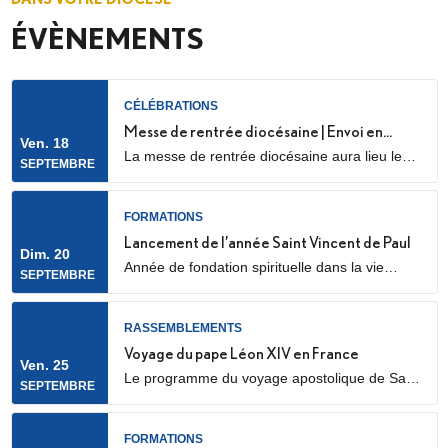
ÉVÈNEMENTS
CÉLÉBRATIONS
Messe de rentrée diocésaine | Envoi en
Ven. 18
La messe de rentrée diocésaine aura lieu le
mission des LME
SEPTEMBRE
vendredi 18 septembre à 18h30, en la
cathédrale Sainte Geneviève et Saint Maurice
(28 Rue de l’Église, 92000 Nanterre) Elle sera
FORMATIONS
marquée par l’envoi en mission des Laïcs en
Lancement de l’année Saint Vincent de Paul
Dim. 20
Mission Ecclésiale (LME). Qu’est-ce qu’un laïc
Année de fondation spirituelle dans la vie
SEPTEMBRE
en mission ecclésiale ? Les Laïcs en...
ordinaire, ouverte à des jeunes adultes. Au
programme : apprentissage de la prière
biblique, accompagnement spirituel, service
RASSEMBLEMENTS
auprès des plus pauvres ou des plus jeunes,
Voyage du pape Léon XIV en France
Ven. 25
vie fraternelle.
Le programme du voyage apostolique de Sa
SEPTEMBRE
Sainteté le pape Léon XIV en France était déjà
connu dans ses grandes lignes. Il se précise
aujourd’hui, notamment avec la confirmation
FORMATIONS