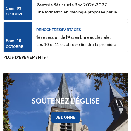
des temps forts qui se dérouleront les 25 et 26
Rentrée Bâtir sur le Roc 2026-2027
Sam. 03
septembre 2026.
Une formation en théologie proposée par le
OCTOBRE
diocèse de Nanterre, en partenariat avec l’ICP,
les facultés Loyola et le Collège des
Bernardins.
RENCONTRES/PARTAGES
1ère session de l’Assemblée ecclésiale
Sam. 10
Les 10 et 11 octobre se tiendra la première
provinciale
OCTOBRE
des trois sessions de travail de l’Assemblée
ecclésiale provinciale (Concile provincial),
PLUS D'ÉVÈNEMENTS >
consacrée aux catéchumènes et néophytes.
Les délégués des neuf diocèses d’Île-de-
France se réuniront pour un premier temps de
discernement, à partir des fruits de la phase
de consultation menée dans...
SOUTENEZ L'ÉGLISE
JE DONNE