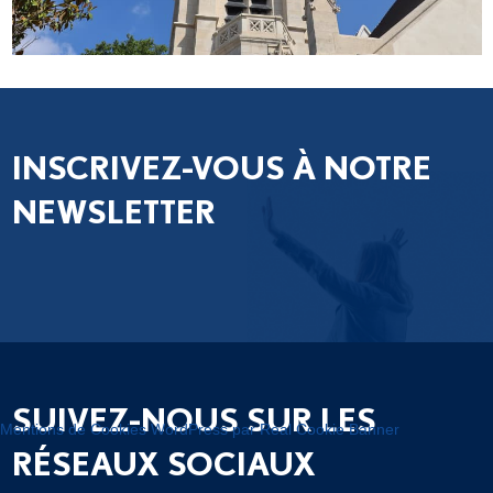
INSCRIVEZ-VOUS À NOTRE
NEWSLETTER
SUIVEZ-NOUS SUR LES
Mentions de Cookies WordPress par Real Cookie Banner
RÉSEAUX SOCIAUX