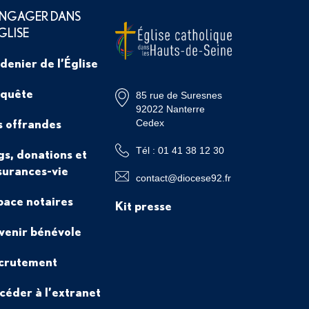
ENGAGER DANS
ÉGLISE
 denier de l’Église
 quête
85 rue de Suresnes
92022 Nanterre
s offrandes
Cedex
Tél : 01 41 38 12 30
gs, donations et
surances-vie
contact@diocese92.fr
pace notaires
Kit presse
venir bénévole
crutement
céder à l’extranet