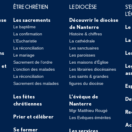
ÊTRE CHRÉTIEN
LE DIOCÈSE
S’
L’
èse
Les sacrements
Découvrir le diocèse
de Nanterre
Le
Le baptême
La confirmation
Histoire & chiffres
La
L’Eucharistie
La cathédrale
La réconciliation
Les sanctuaires
ns
Le
Le mariage
Les paroisses
Sacrement de l’ordre
Les maisons d’Église
 et
Le
L’onction des malades
Les librairies diocésaines
as
La réconciliation
Les saints & grandes
Sacrement des malades
figures du diocèse
Es
Les fêtes
L’évêque de
De
chrétiennes
Nanterre
Mgr Matthieu Rougé
Re
Prier et célébrer
Les Evêques émérites
Ac
Se former
Les services