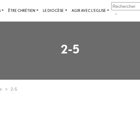
S
ÊTRE CHRÉTIEN
LE DIOCÈSE
AGIR AVEC L'EGLISE
2-5
e
>
2-5