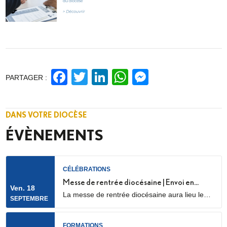
Facebook
Twitter
LinkedIn
WhatsApp
Messenge
PARTAGER :
DANS VOTRE DIOCÈSE
ÉVÈNEMENTS
CÉLÉBRATIONS
Messe de rentrée diocésaine | Envoi en
Ven. 18
La messe de rentrée diocésaine aura lieu le
mission des LME
SEPTEMBRE
vendredi 18 septembre à 18h30, en la
cathédrale Sainte Geneviève et Saint Maurice
(28 Rue de l’Église, 92000 Nanterre) Elle sera
FORMATIONS