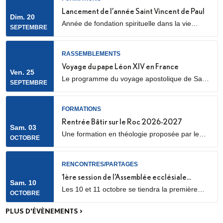
marquée par l’envoi en mission des Laïcs en
Lancement de l’année Saint Vincent de Paul
Dim. 20
Mission Ecclésiale (LME). Qu’est-ce qu’un laïc
Année de fondation spirituelle dans la vie
SEPTEMBRE
en mission ecclésiale ? Les Laïcs en...
ordinaire, ouverte à des jeunes adultes. Au
programme : apprentissage de la prière
biblique, accompagnement spirituel, service
RASSEMBLEMENTS
auprès des plus pauvres ou des plus jeunes,
Voyage du pape Léon XIV en France
Ven. 25
vie fraternelle.
Le programme du voyage apostolique de Sa
SEPTEMBRE
Sainteté le pape Léon XIV en France était déjà
connu dans ses grandes lignes. Il se précise
aujourd’hui, notamment avec la confirmation
FORMATIONS
des temps forts qui se dérouleront les 25 et 26
Rentrée Bâtir sur le Roc 2026-2027
Sam. 03
septembre 2026.
Une formation en théologie proposée par le
OCTOBRE
diocèse de Nanterre, en partenariat avec l’ICP,
les facultés Loyola et le Collège des
Bernardins.
RENCONTRES/PARTAGES
1ère session de l’Assemblée ecclésiale
Sam. 10
Les 10 et 11 octobre se tiendra la première
provinciale
OCTOBRE
des trois sessions de travail de l’Assemblée
ecclésiale provinciale (Concile provincial),
PLUS D'ÉVÈNEMENTS >
consacrée aux catéchumènes et néophytes.