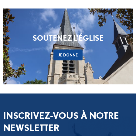
Les délégués des neuf diocèses d’Île-de-
France se réuniront pour un premier temps de
discernement, à partir des fruits de la phase
de consultation menée dans...
SOUTENEZ L'ÉGLISE
JE DONNE
INSCRIVEZ-VOUS À NOTRE
NEWSLETTER