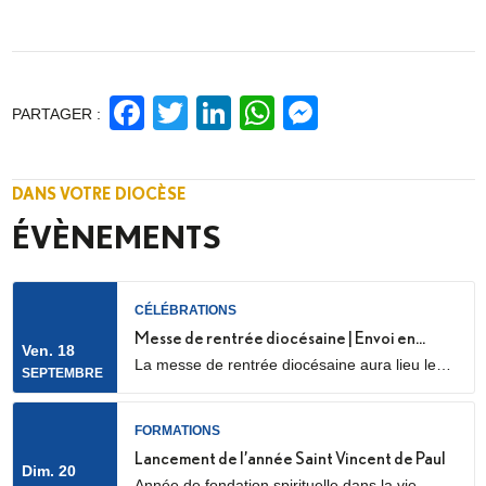
Facebook
Twitter
LinkedIn
WhatsApp
Messenge
PARTAGER :
DANS VOTRE DIOCÈSE
ÉVÈNEMENTS
CÉLÉBRATIONS
Messe de rentrée diocésaine | Envoi en
Ven. 18
La messe de rentrée diocésaine aura lieu le
mission des LME
SEPTEMBRE
vendredi 18 septembre à 18h30, en la
cathédrale Sainte Geneviève et Saint Maurice
(28 Rue de l’Église, 92000 Nanterre) Elle sera
FORMATIONS
marquée par l’envoi en mission des Laïcs en
Lancement de l’année Saint Vincent de Paul
Dim. 20
Mission Ecclésiale (LME). Qu’est-ce qu’un laïc
Année de fondation spirituelle dans la vie