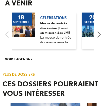
A VENIR
18
20
CÉLÉBRATIONS
SEPTEMBER
SEPTEMBER
Messe de rentrée
diocésaine | Envoi
en mission des LME
La messe de rentrée
diocésaine aura lieu
le vendredi 18...
VOIR L'AGENDA >
PLUS DE DOSSIERS
CES DOSSIERS POURRAIENT
VOUS INTÉRESSER