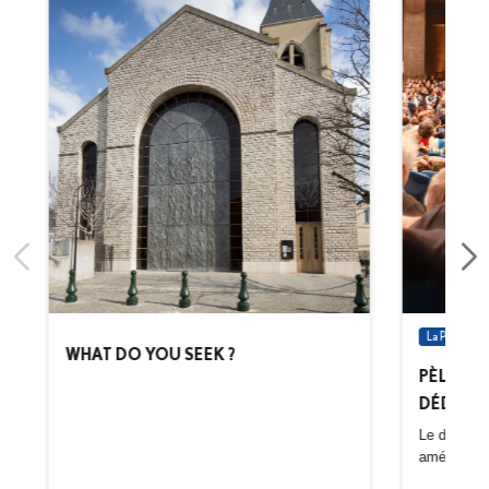
La Pastorale
WHAT DO YOU SEEK ?
PÈLERIN
DÉDIÉS
Le diocèse
aménagemen