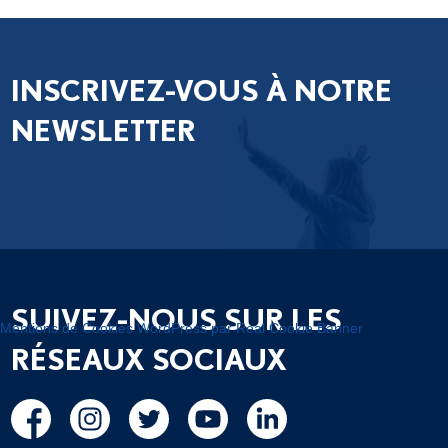
INSCRIVEZ-VOUS À NOTRE
NEWSLETTER
SUIVEZ-NOUS SUR LES
Mentions de Cookies WordPress par Real Cookie Banner
RÉSEAUX SOCIAUX