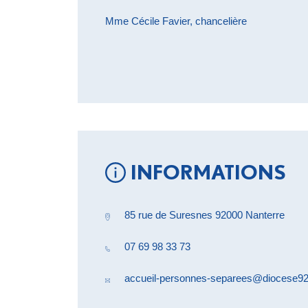
Mme Cécile Favier, chancelière
INFORMATIONS
85 rue de Suresnes 92000 Nanterre
07 69 98 33 73
accueil-personnes-separees@diocese92