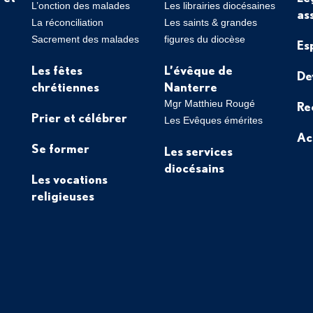
L’onction des malades
Les librairies diocésaines
as
La réconciliation
Les saints & grandes
Sacrement des malades
figures du diocèse
Es
Les fêtes
L’évêque de
De
chrétiennes
Nanterre
Mgr Matthieu Rougé
Re
Prier et célébrer
Les Evêques émérites
Ac
Se former
Les services
diocésains
Les vocations
religieuses