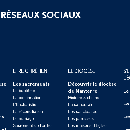
 RÉSEAUX SOCIAUX
ÊTRE CHRÉTIEN
LE DIOCÈSE
S’
L’
èse
Les sacrements
Découvrir le diocèse
de Nanterre
Le
Le baptême
La confirmation
Histoire & chiffres
La
L’Eucharistie
La cathédrale
La réconciliation
Les sanctuaires
ns
Le
Le mariage
Les paroisses
Sacrement de l’ordre
Les maisons d’Église
 et
Le