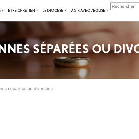
S
ÊTRE CHRÉTIEN
LE DIOCÈSE
AGIR AVEC L'EGLISE
NNES SÉPARÉES OU DIV
nes séparées ou divorcées