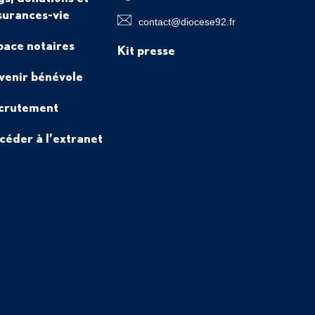
surances-vie
contact@diocese92.fr
pace notaires
Kit presse
venir bénévole
crutement
céder à l’extranet