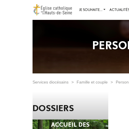
JE SOUHAITE...
ACTUALITÉ
PERSO
Services diocésains
>
Famille et couple
>
Person
DOSSIERS
ACCUEIL DES