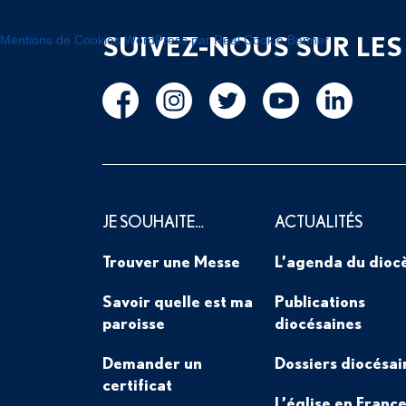
SUIVEZ-NOUS SUR LES
Mentions de Cookies WordPress par Real Cookie Banner
JE SOUHAITE…
ACTUALITÉS
Trouver une Messe
L’agenda du dioc
Savoir quelle est ma
Publications
paroisse
diocésaines
Demander un
Dossiers diocésai
certificat
L’église en France